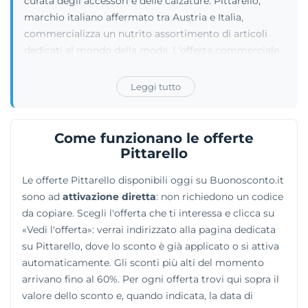
curata degli accessori e delle calzature. Pittarello,
marchio italiano affermato tra Austria e Italia,
commercializza un nutrito assortimento di articoli
dedicati al mondo della moda. L'offerta commerciale
del brand abbraccia diverse categorie merceologiche
e permette di scoprire innumerevoli modelli di scarpe,
Leggi tutto
capi d'abbigliamento per ogni occasione, articoli di
belletteria e accessori di tendenza. Attraverso il
proprio negozio virtuale e una rete molto estesa di
Come funzionano le offerte
punti vendita sul territorio, l'azienda rende le sue
Pittarello
collezioni accessibili a una clientela eterogenea,
Le offerte Pittarello disponibili oggi su Buonosconto.it
sempre alla ricerca di prodotti fashion capaci di unire
sono ad
attivazione diretta
: non richiedono un codice
lo stile quotidiano e la massima praticità.
da copiare. Scegli l'offerta che ti interessa e clicca su
«Vedi l'offerta»: verrai indirizzato alla pagina dedicata
su Pittarello, dove lo sconto è già applicato o si attiva
automaticamente. Gli sconti più alti del momento
arrivano fino al 60%. Per ogni offerta trovi qui sopra il
valore dello sconto e, quando indicata, la data di