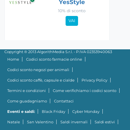
YesStyle
10% di sconto
VAI
Copyright ® 2013 AlgorithMedia S.r.l. - P.IVA 02353940063
Home
Codici sconto farmacie online
Codici sconto negozi per animali
Codici sconto caffè, capsule e cialde
Privacy Policy
Termini e condizioni
Come verifichiamo i codici sconto
Come guadagniamo
Contattaci
Eventi e saldi:
Black Friday
Cyber Monday
Natale
San Valentino
Saldi invernali
Saldi estivi