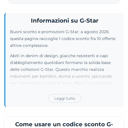
Informazioni su G-Star
Buoni sconto e promozioni G-Star: a agosto 2026
questa pagina raccoglie 1 codice sconto fra 10 offerte
attive complessive.
Abiti in denim di design, giacche resistenti e capi
d'abbigliamento quotidiani formano la solida base
delle collezioni G-Star. Questo marchio realizza
indumenti per bambini, donne e uomini, spiccando
per l'incredibile varietà di jeans offerti. Le vestibilità
spaziano dai modelli bootcut e loose, passando per
tagli tapered e straight, fino ad arrivare alle opzioni
Leggi tutto
slim e skinny. I tessuti si declinano anche su tute, polo,
t-shirt, maglieria e calzature, abbinabili a borse di
pregevole fattura. L'azienda riserva grande attenzione
Come usare un codice sconto G-
ai tessuti grezzi attraverso le creazioni in raw denim,