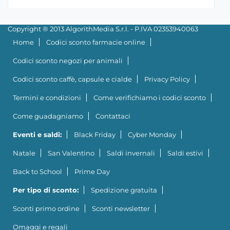
Copyright ® 2013 AlgorithMedia S.r.l. - P.IVA 02353940063
Home
Codici sconto farmacie online
Codici sconto negozi per animali
Codici sconto caffè, capsule e cialde
Privacy Policy
Termini e condizioni
Come verifichiamo i codici sconto
Come guadagniamo
Contattaci
Eventi e saldi:
Black Friday
Cyber Monday
Natale
San Valentino
Saldi invernali
Saldi estivi
Back to School
Prime Day
Per tipo di sconto:
Spedizione gratuita
Sconti primo ordine
Sconti newsletter
Omaggi e regali