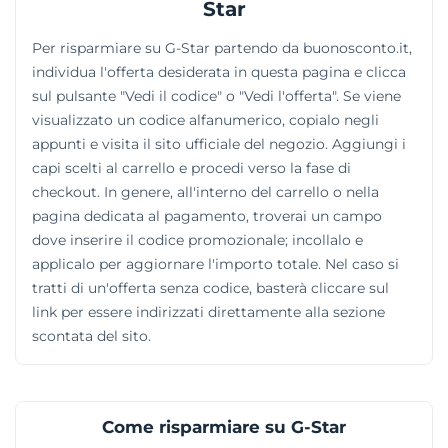
Star
studiate per assecondare diverse necessità stilistiche.
Gli acquirenti possono abbinare i grandi classici
Per risparmiare su G-Star partendo da buonosconto.it,
intramontabili ai pezzi dal taglio più moderno,
individua l'offerta desiderata in questa pagina e clicca
definendo con precisione i propri outfit.
sul pulsante "Vedi il codice" o "Vedi l'offerta". Se viene
visualizzato un codice alfanumerico, copialo negli
appunti e visita il sito ufficiale del negozio. Aggiungi i
capi scelti al carrello e procedi verso la fase di
checkout. In genere, all'interno del carrello o nella
pagina dedicata al pagamento, troverai un campo
dove inserire il codice promozionale; incollalo e
applicalo per aggiornare l'importo totale. Nel caso si
tratti di un'offerta senza codice, basterà cliccare sul
link per essere indirizzati direttamente alla sezione
scontata del sito.
Come risparmiare su G-Star