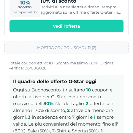
10% di sconto
10%
Iscriviti alla newsletter e rimani sempre
SCONTO
aggiornato sulle ultime offerte G-Star. in
Sempre valido
più ricevi un buono del 10% di sconto !
Vedi l'offerta
MOSTRA COUPON SCADUTI (2)
Totale coupon attivi: 10 · Sconto massimo: 80% · Ultima
verifica: 06/08/2026
Il quadro delle offerte G-Star oggi
Oggi su Buonosconto.it risultano
10
coupon e
offerte attive per G-Star, con uno sconto
massimo dell'
80%
. Nel dettaglio:
2
offerte con
almeno il 70% di sconto,
2
attive da meno di 7
giorni,
3
in scadenza entro 7 giorni e
1
sempre
valida. Le più convenienti del momento: fino all'
(80%), Sale (50%), T-Shirt e Shorts (50%).
1