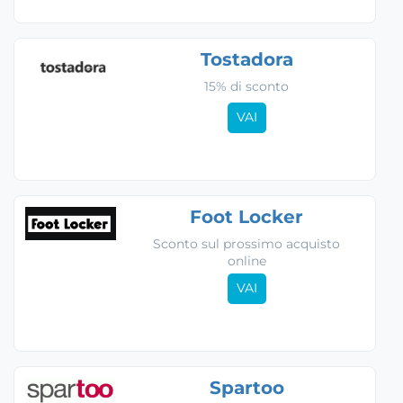
Tostadora
15% di sconto
VAI
Foot Locker
Sconto sul prossimo acquisto
online
VAI
Spartoo