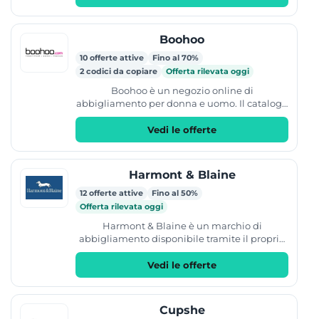
Boohoo
10 offerte attive
Fino al 70%
2 codici da copiare
Offerta rilevata oggi
Boohoo è un negozio online di
abbigliamento per donna e uomo. Il catalogo
include diverse categorie come abiti, top,
pantaloni, capispalla,...
Vedi le offerte
Harmont & Blaine
12 offerte attive
Fino al 50%
Offerta rilevata oggi
Harmont & Blaine è un marchio di
abbigliamento disponibile tramite il proprio
sito ufficiale. Il negozio online vende capi
d'abbigliamento che...
Vedi le offerte
Cupshe