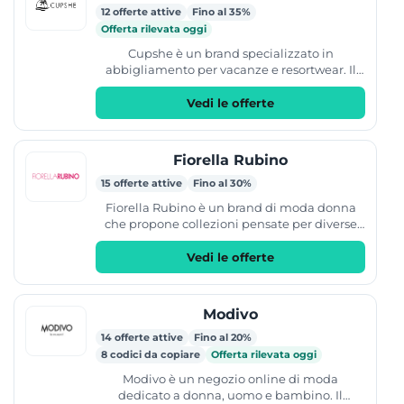
12 offerte attive
Fino al 35%
Offerta rilevata oggi
Cupshe è un brand specializzato in
abbigliamento per vacanze e resortwear. Il
catalogo include costumi da bagno, come
bikini e interi, oltre a...
Vedi le offerte
Fiorella Rubino
15 offerte attive
Fino al 30%
Fiorella Rubino è un brand di moda donna
che propone collezioni pensate per diverse
occasioni d'uso. L'offerta include
abbigliamento come vestiti,...
Vedi le offerte
Modivo
14 offerte attive
Fino al 20%
8 codici da copiare
Offerta rilevata oggi
Modivo è un negozio online di moda
dedicato a donna, uomo e bambino. Il