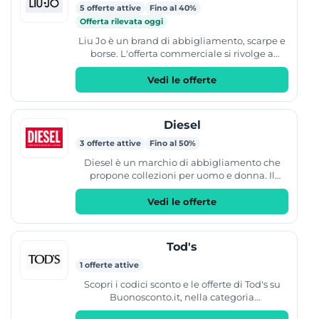
5 offerte attive
Fino al 40%
Offerta rilevata oggi
Liu Jo è un brand di abbigliamento, scarpe e
borse. L'offerta commerciale si rivolge a
donna, uomo e bambina (incluse le fasce
neonata 0-12 mesi,...
Vedi le offerte
Diesel
3 offerte attive
Fino al 50%
Diesel è un marchio di abbigliamento che
propone collezioni per uomo e donna. Il
catalogo include jeans in diversi fit, giacche,
t-shirt, felpe,...
Vedi le offerte
Tod's
1 offerte attive
Scopri i codici sconto e le offerte di Tod's su
Buonosconto.it, nella categoria
abbigliamento e scarpe: coupon e