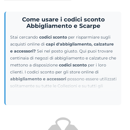
Come usare i codici sconto
Abbigliamento e Scarpe
Stai cercando
codici sconto
per risparmiare sugli
acquisti online di
capi d'abbigliamento, calzature
e accessori?
Sei nel posto giusto. Qui puoi trovare
centinaia di negozi di abbigliamento e calzature che
mettono a disposizione
codici sconto
per i loro
clienti. I codici sconto per gli store online di
abbigliamento e accessori
possono essere utilizzati
solitamente su tutte le Collezioni e su tutti gli
articoli moda, calzature, intimo, costumi da bagno,
cappotti e cappelli, a meno che non si tratti di
coupon dedicati a borse, gioielli o altre categorie di
prodotto specifici. I
codici sconto per
abbigliamento e scarpe
richiedono, nella maggior
parte dei casi (ma non sempre), una soglia di spesa