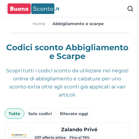
Home
Abbigliamento e scarpe
Codici sconto Abbigliamento
e Scarpe
Scopri tutti i codici sconto da utilizzare nei negozi
online di abbigliamento e calzature per uno
sconto extra oltre agli sconti già applicati ai vari
articoli.
Offerte
Tutte
Solo codici
Rilevate oggi
attive
Zalando Privé
307 offerte attive
Fino al 79%