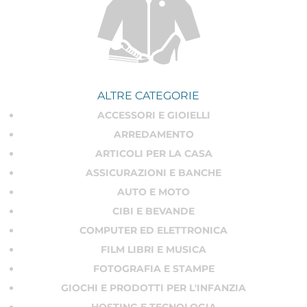
minima per poter essere attivati. Troverai coupon a
importi fisso, coupon percentuali, ma anche codici
sconto per omaggi compresi nell'acquisto o per
sconti sulle spese di spedizione. I negozi a
disposizione sono centinaia: dai celeberrimi Spartoo,
Zalando, GUESS, Sarenza, a brand forse meno
ALTRE CATEGORIE
conosciuti, ma che forse tutti gli amanti dello
ACCESSORI E GIOIELLI
shopping online presto impareranno a conoscere.
ARREDAMENTO
ARTICOLI PER LA CASA
ASSICURAZIONI E BANCHE
AUTO E MOTO
CIBI E BEVANDE
COMPUTER ED ELETTRONICA
FILM LIBRI E MUSICA
FOTOGRAFIA E STAMPE
GIOCHI E PRODOTTI PER L'INFANZIA
HOSTING E TECNOLOGIA