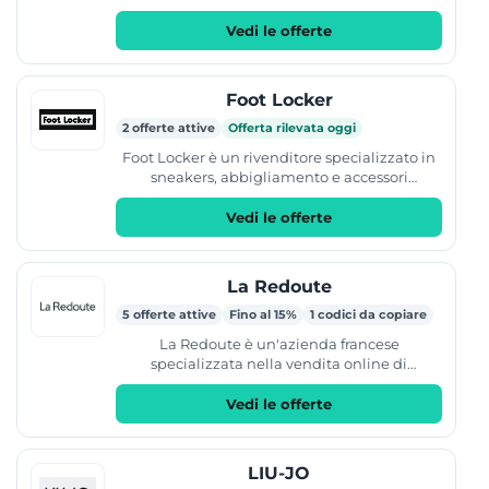
catalogo include calzature come sneakers,
stivali e...
Vedi le offerte
Foot Locker
2 offerte attive
Offerta rilevata oggi
Foot Locker è un rivenditore specializzato in
sneakers, abbigliamento e accessori
streetwear. Il catalogo include prodotti per
uomo, donna e...
Vedi le offerte
La Redoute
5 offerte attive
Fino al 15%
1 codici da copiare
La Redoute è un'azienda francese
specializzata nella vendita online di
abbigliamento, accessori e articoli per la casa.
Il catalogo offre prodotti...
Vedi le offerte
LIU-JO