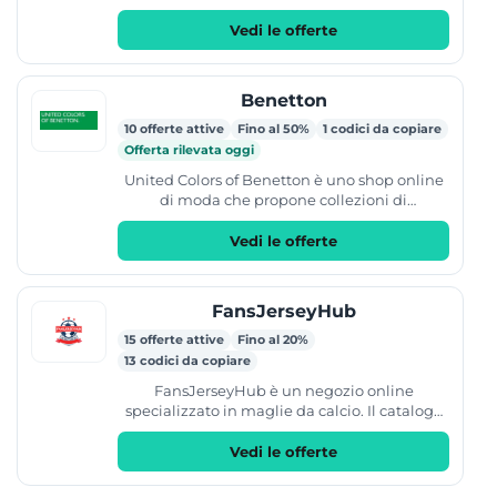
catalogo comprende abbigliamento,
calzature, borse e accessori, includendo...
Vedi le offerte
Benetton
10 offerte attive
Fino al 50%
1 codici da copiare
Offerta rilevata oggi
United Colors of Benetton è uno shop online
di moda che propone collezioni di
abbigliamento e accessori. Il catalogo è
suddiviso in...
Vedi le offerte
FansJerseyHub
15 offerte attive
Fino al 20%
13 codici da copiare
FansJerseyHub è un negozio online
specializzato in maglie da calcio. Il catalogo
include maglie nuove, modelli retro e
abbigliamento per tifosi,...
Vedi le offerte