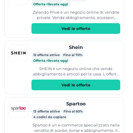
Offerta rilevata oggi
Zalando Privé è un negozio online di vendite
private. Vende abbigliamento, accessori,
scarpe e articoli per l'arredamento e la casa di
diverse...
Vedi le offerte
Shein
12 offerte attive
Fino al 70%
Offerta rilevata oggi
SHEIN è un negozio online che vende
abbigliamento e articoli per la casa. L'offerta
include categorie per donna, uomo, bambini,
neonati e premaman,...
Vedi le offerte
Spartoo
13 offerte attive
Fino al 60%
4 codici da copiare
Spartoo è un e-commerce specializzato nella
vendita di scarpe, borse e abbigliamento. Il