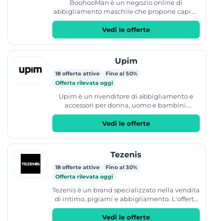
BoohooMan è un negozio online di
abbigliamento maschile che propone capi di
moda aggiornati quotidianamente. Il
catalogo include t-shirt, jeans,...
Vedi le offerte
Upim
18 offerte attive
Fino al 50%
Offerta rilevata oggi
Upim è un rivenditore di abbigliamento e
accessori per donna, uomo e bambini.
L'offerta include capi di moda, intimo, scarpe,
prodotti beauty...
Vedi le offerte
Tezenis
18 offerte attive
Fino al 30%
Offerta rilevata oggi
Tezenis è un brand specializzato nella vendita
di intimo, pigiami e abbigliamento. L'offerta
commerciale include collezioni dedicate a
donna, uomo,...
Vedi le offerte