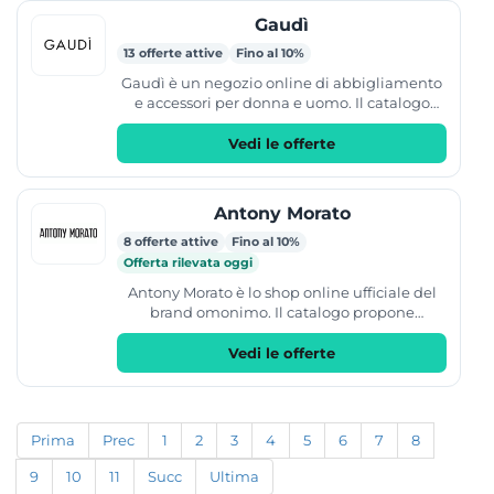
Gaudì
13 offerte attive
Fino al 10%
Gaudì è un negozio online di abbigliamento
e accessori per donna e uomo. Il catalogo
comprende diverse categorie tra cui capi
d'abbigliamento,...
Vedi le offerte
Antony Morato
8 offerte attive
Fino al 10%
Offerta rilevata oggi
Antony Morato è lo shop online ufficiale del
brand omonimo. Il catalogo propone
abbigliamento, scarpe e accessori per uomo
dallo stile casual e...
Vedi le offerte
Prima
Prec
1
2
3
4
5
6
7
8
9
10
11
Succ
Ultima