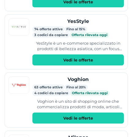
promozioni verificati e...
Vedi le offerte
YesStyle
74 offerte attive
Fino al 15%
3 codici da copiare
Offerta rilevata oggi
YesStyle è un e-commerce specializzato in
prodotti di bellezza asiatica, con un focus
particolare sulla K-Beauty. Il catalogo
comprende make-up,...
Vedi le offerte
Voghion
63 offerte attive
Fino al 20%
4 codici da copiare
Offerta rilevata oggi
Voghion è un sito di shopping online che
commercializza prodotti di moda, articoli
sportivi e prodotti per la casa. Il catalogo
include...
Vedi le offerte