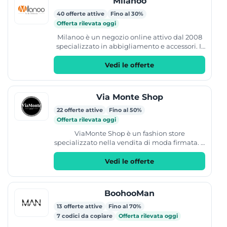
Milanoo
40 offerte attive
Fino al 30%
Offerta rilevata oggi
Milanoo è un negozio online attivo dal 2008
specializzato in abbigliamento e accessori. Il
catalogo include diverse categorie di prodotti
come...
Vedi le offerte
Via Monte Shop
22 offerte attive
Fino al 50%
Offerta rilevata oggi
ViaMonte Shop è un fashion store
specializzato nella vendita di moda firmata. Il
catalogo include collezioni dedicate a
bambini, ragazzi e uomo. Il...
Vedi le offerte
BoohooMan
13 offerte attive
Fino al 70%
7 codici da copiare
Offerta rilevata oggi