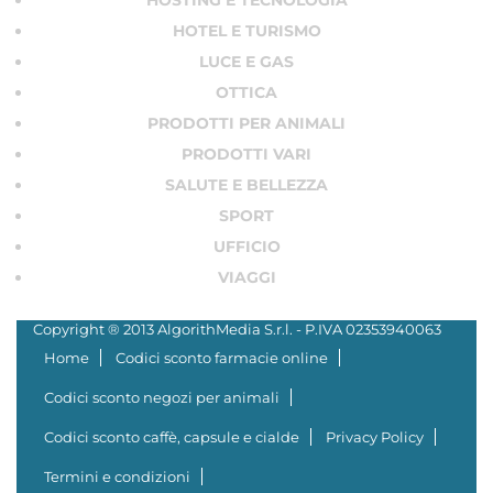
HOTEL E TURISMO
LUCE E GAS
OTTICA
PRODOTTI PER ANIMALI
PRODOTTI VARI
SALUTE E BELLEZZA
SPORT
UFFICIO
VIAGGI
Copyright ® 2013 AlgorithMedia S.r.l. - P.IVA 02353940063
Home
Codici sconto farmacie online
Codici sconto negozi per animali
Codici sconto caffè, capsule e cialde
Privacy Policy
Termini e condizioni