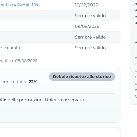
a Lista Regali 10%
16/08/2026
Sempre valido
09/08/2026
Sempre valido
e e caraffe
Sempre valido
A
verifica: 08/08/2026
g
s
Debole rispetto allo storico
B
 sconto tipico
22%
·
q
c
ile
delle promozioni Unieuro osservate.