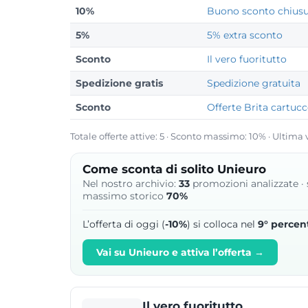
10%
Buono sconto chiusur
5%
5% extra sconto
Sconto
Il vero fuoritutto
Spedizione gratis
Spedizione gratuita
Sconto
Offerte Brita cartucc
Totale offerte attive: 5 · Sconto massimo: 10% · Ultima 
Come sconta di solito Unieuro
Nel nostro archivio:
33
promozioni analizzate ·
massimo storico
70%
L’offerta di oggi (
-10%
) si colloca nel
9° percent
Vai su Unieuro e attiva l’offerta →
Il vero fuoritutto