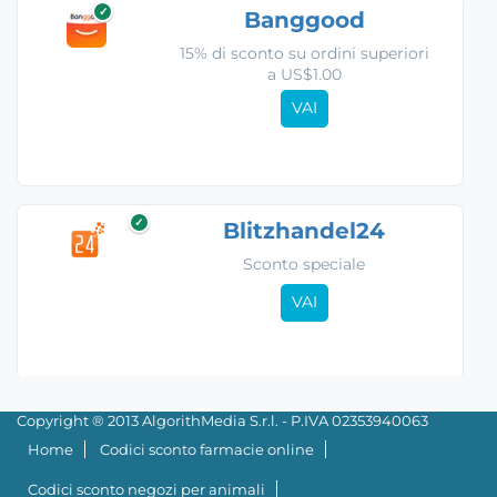
✓
Banggood
15% di sconto su ordini superiori
a US$1.00
VAI
✓
Blitzhandel24
Sconto speciale
VAI
Copyright ® 2013 AlgorithMedia S.r.l. - P.IVA 02353940063
Home
Codici sconto farmacie online
Codici sconto negozi per animali