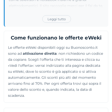
elettrodomestici. Il sito raccoglie merci per il fai da te,
attrezzi per l'irrigazione del giardino e sistemi di
videosorveglianza per la casa. Il reparto dedicato alla
Leggi tutto
persona elenca dispositivi per il benessere e l'igiene
orale, affiancati da una sezione per l'abbigliamento. La
piattaforma multilingua, disponibile anche in italiano,
Come funzionano le offerte eWeki
permette di acquistare articoli disparati all'interno di
Le offerte eWeki disponibili oggi su Buonosconto.it
un'unica interfaccia.
sono ad
attivazione diretta
: non richiedono un codice
da copiare. Scegli l'offerta che ti interessa e clicca su
«Vedi l'offerta»: verrai indirizzato alla pagina dedicata
su eWeki, dove lo sconto è già applicato o si attiva
automaticamente. Gli sconti più alti del momento
arrivano fino al 70%. Per ogni offerta trovi qui sopra il
valore dello sconto e, quando indicata, la data di
scadenza.