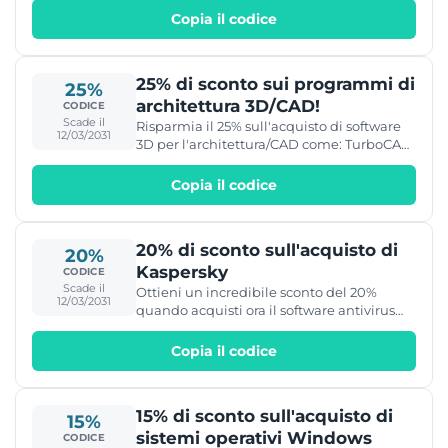
Copia il codice
25% di sconto sui programmi di
25%
architettura 3D/CAD!
CODICE
Scade il
Risparmia il 25% sull'acquisto di software
12/03/2031
3D per l'architettura/CAD come: TurboCAD,
ViaCAD e molti altri!
Copia il codice
20% di sconto sull'acquisto di
20%
Kaspersky
CODICE
Scade il
Ottieni un incredibile sconto del 20%
12/03/2031
quando acquisti ora il software antivirus
Kaspersky
Copia il codice
15% di sconto sull'acquisto di
15%
sistemi operativi Windows
CODICE