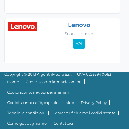
Lenovo
Sconti Lenovo
VAI
Copyright ® 2013 AlgorithMedia S.r.l. - P.IVA 02353940063
Home
Codici sconto farmacie online
Codici sconto negozi per animali
Codici sconto caffè, capsule e cialde
Privacy Policy
Termini e condizioni
Come verifichiamo i codici sconto
Come guadagniamo
Contattaci