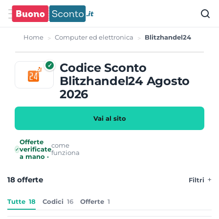
Home
Computer ed elettronica
Blitzhandel24
Codice Sconto
✓
Blitzhandel24 Agosto
2026
Vai al sito
Offerte
come
verificate
✓
funziona
a mano ·
18 offerte
Filtri
Tutte
18
Codici
16
Offerte
1