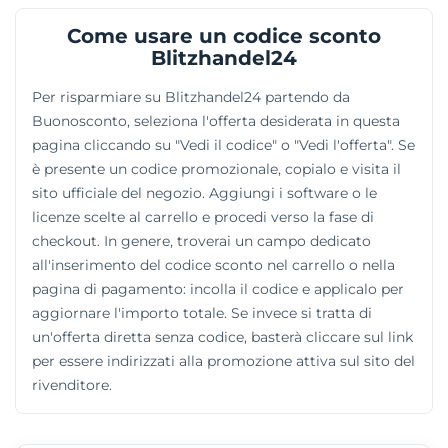
ed Eset. Nel proprio account si monitorano i codici
Come usare un codice sconto
seriali e si procede al download dei file d'installazione.
Blitzhandel24
Un preparato supporto tecnico interviene in caso di
criticità, offrendo anche assistenza tramite controllo
Per risparmiare su Blitzhandel24 partendo da
remoto.
Buonosconto, seleziona l'offerta desiderata in questa
pagina cliccando su "Vedi il codice" o "Vedi l'offerta". Se
è presente un codice promozionale, copialo e visita il
sito ufficiale del negozio. Aggiungi i software o le
licenze scelte al carrello e procedi verso la fase di
checkout. In genere, troverai un campo dedicato
all'inserimento del codice sconto nel carrello o nella
pagina di pagamento: incolla il codice e applicalo per
aggiornare l'importo totale. Se invece si tratta di
un'offerta diretta senza codice, basterà cliccare sul link
per essere indirizzati alla promozione attiva sul sito del
rivenditore.