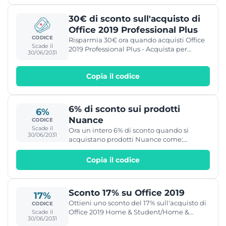
30€ di sconto sull'acquisto di
Office 2019 Professional Plus
CODICE
Risparmia 30€ ora quando acquisti Office
Scade il
2019 Professional Plus - Acquista per
30/06/2031
149.99€ invece di 179.99€
Copia il codice
6% di sconto sui prodotti
6%
Nuance
CODICE
Scade il
Ora un intero 6% di sconto quando si
30/06/2031
acquistano prodotti Nuance come:
Nuance Dragon Professional Individual,
Nuance OmniPage, Nuance PaperPort....
Copia il codice
prendilo!
Sconto 17% su Office 2019
17%
Ottieni uno sconto del 17% sull'acquisto di
CODICE
Office 2019 Home & Student/Home &
Scade il
30/06/2031
Business/Professional con il codice