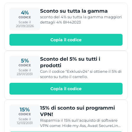
Sconto su tutta la gamma
4%
sconto del 4% su tutta la gamma maggiori
CODICE
dettagli 4% BH42023
Scade il
20/09/2026
Copia il codice
Sconto del 5% su tutti i
5%
prodotti
CODICE
Scade il
Con il codice "Exklusiv24" si ottiene il 5% di
23/01/2031
sconto su tutto il carrello.
Copia il codice
15% di sconto sui programmi
15%
VPN!
CODICE
Scade il
Risparmia il 15% sull'acquisto di software
12/03/2031
VPN come: Hide my Ass, Avast SecureLine
VPN e altro ancora!!!