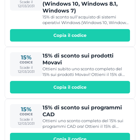
Scade il
(Windows 10, Windows 8.1,
12/03/2031
Windows 7)
15% di sconto sull'acquisto di sistemi
operativi Windows (Windows 10, Windows
8.1, Windows 7)
Copia il codice
15% di sconto sui prodotti
15%
Movavi
CODICE
Scade il
Ottieni subito uno sconto completo del
12/03/2031
15% sui prodotti Movavi! Ottieni il 15% di
sconto su prodotti come: - Movavi Video
Suite - Movavi Screen Recorder - Movavi
Copia il codice
Video Editor Plus
15% di sconto sui programmi
15%
CAD
CODICE
Scade il
Ottieni uno sconto completo del 15% sui
12/03/2031
programmi CAD ora! Ottieni il 15% di
sconto su prodotti come: - TurboCAD 2D
2019/2020 - ViaCAD PowerPack 10 3D
Copia il codice