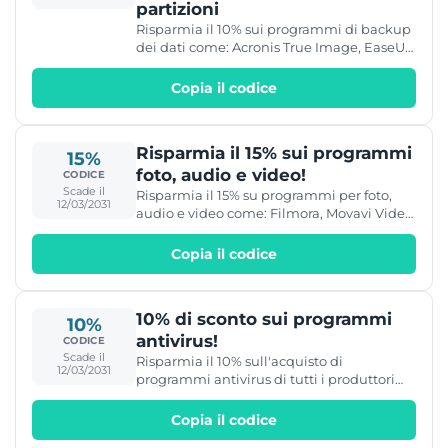
partizioni
Risparmia il 10% sui programmi di backup
dei dati come: Acronis True Image, EaseUS
Data Recovery Wizard, Ashampoo Backup
e altri.
Copia il codice
Risparmia il 15% sui programmi
15%
foto, audio e video!
CODICE
Scade il
Risparmia il 15% su programmi per foto,
12/03/2031
audio e video come: Filmora, Movavi Video
Editor e altro ancora!
Copia il codice
10% di sconto sui programmi
10%
antivirus!
CODICE
Scade il
Risparmia il 10% sull'acquisto di
12/03/2031
programmi antivirus di tutti i produttori
(Bitdefender, Kaspersky, Avira, Avast, ESET,
ecc.)!
Copia il codice