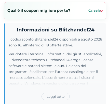
Qual è il coupon migliore per te?
Calcola
Informazioni su Blitzhandel24
I codici sconto Blitzhandel24 disponibili a agosto 2026
sono 16, all'interno di 18 offerte attive.
Per dotare i terminali informatici dei giusti applicativi,
il rivenditore tedesco Blitzhandel24 eroga licenze
software e potenti sistemi cloud. L'elenco dei
programmi è calibrato per l'utenza casalinga e per il
mercato aziendale. L'assortimento tratta i sistemi
operativi Windows in versione client e server, i
pacchetti Office per Mac e PC e singoli moduli come
Excel o Project. Accanto a queste risorse, il catalogo
Leggi tutto
presenta tool per il backup, utility di ripristino e le
suite di sicurezza firmate Acronis, Adobe, Trend Micro