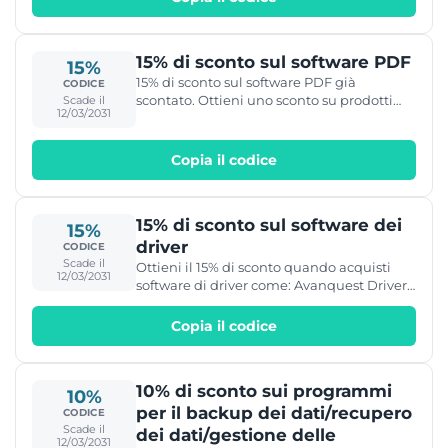
Printing - TurboCAD 2D/3D 2018/2019 Full
Version
15% di sconto sul software PDF
15%
15% di sconto sul software PDF già
CODICE
scontato. Ottieni uno sconto su prodotti
Scade il
12/03/2031
come: Ashampoo PDF Pro 2 , Kofax Power
PDF 4.0, Nitro Pro 13 e molti altri.
Copia il codice
15% di sconto sul software dei
15%
driver
CODICE
Scade il
Ottieni il 15% di sconto quando acquisti
12/03/2031
software di driver come: Avanquest Driver
Genius, Avast Driver Updater e altri.
Copia il codice
10% di sconto sui programmi
10%
per il backup dei dati/recupero
CODICE
Scade il
dei dati/gestione delle
12/03/2031