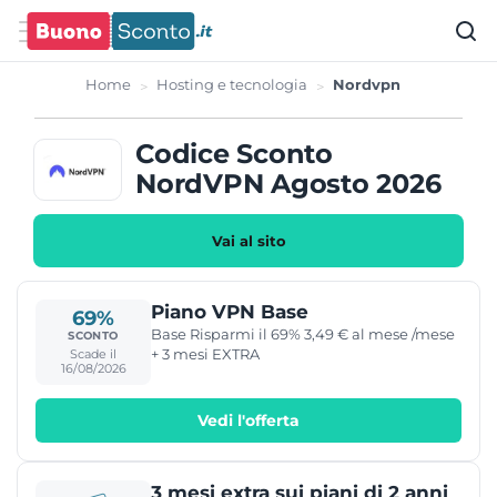
Home
Hosting e tecnologia
Nordvpn
Codice Sconto
NordVPN Agosto 2026
Vai al sito
Piano VPN Base
69%
Base Risparmi il 69% 3,49 € al mese /mese
SCONTO
+ 3 mesi EXTRA
Scade il
16/08/2026
Vedi l'offerta
3 mesi extra sui piani di 2 anni