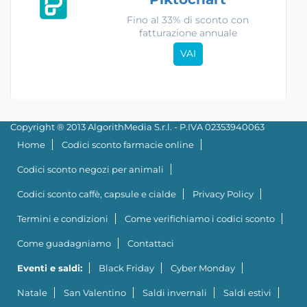
Fino al 33% di sconto con
fatturazione annuale
VAI
Copyright ® 2013 AlgorithMedia S.r.l. - P.IVA 02353940063
Home
Codici sconto farmacie online
Codici sconto negozi per animali
Codici sconto caffè, capsule e cialde
Privacy Policy
Termini e condizioni
Come verifichiamo i codici sconto
Come guadagniamo
Contattaci
Eventi e saldi:
Black Friday
Cyber Monday
Natale
San Valentino
Saldi invernali
Saldi estivi