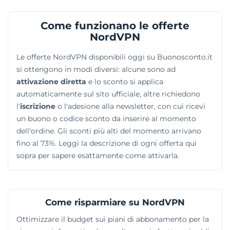
e i browser Chrome e Firefox. Lo stesso account
permette di collegare numerosi dispositivi nello
Come funzionano le offerte
stesso momento, coprendo contemporaneamente
NordVPN
diversi apparati hardware utilizzati per accedere a
internet.
Le offerte NordVPN disponibili oggi su Buonosconto.it
si ottengono in modi diversi: alcune sono ad
attivazione diretta
e lo sconto si applica
automaticamente sul sito ufficiale, altre richiedono
l'
iscrizione
o l'adesione alla newsletter, con cui ricevi
un buono o codice sconto da inserire al momento
dell'ordine. Gli sconti più alti del momento arrivano
fino al 73%. Leggi la descrizione di ogni offerta qui
sopra per sapere esattamente come attivarla.
Come risparmiare su NordVPN
Ottimizzare il budget sui piani di abbonamento per la