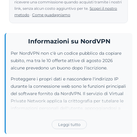
ricevere una commissione quando acquisti tramite i nostri
link, senza alcun costo aggiuntivo per te.
Scopri il nostro
metodo
·
Come guadagniamo
Informazioni su NordVPN
Per NordVPN non c'è un codice pubblico da copiare
subito, ma tra le 10 offerte attive di agosto 2026
alcune prevedono un buono dopo l'iscrizione.
Proteggere i propri dati e nascondere l'indirizzo IP
durante la connessione web sono le funzioni principali
del software fornito da NordVPN. Il servizio di Virtual
Private Network applica la crittografia per tutelare le
informazioni personali dell'utente, appoggiandosi a
una rete di server distribuiti a livello globale. Il
programma è compatibile con Windows, macOS,
Leggi tutto
Linux, iOS e Android, oltre a integrarsi con Android TV