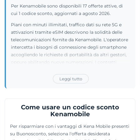
Per Kenamobile sono disponibili 17 offerte attive, di
cui 1 codice sconto, aggiornati a agosto 2026.
Piani con minuti illimitati, traffico dati su rete 5G e
attivazioni tramite eSIM descrivono la solidità delle
telecomunicazioni fornite da Kenamobile. L'operatore
intercetta i bisogni di connessione degli smartphone
accogliendo le richieste di portabilità da altri gestori,
oppure abilitando nuove numerazioni. I contratti
telefonici offrono diverse soglie di giga per la
navigazione internet ad alta velocità, con opzioni di
Leggi tutto
pagamento basate su rinnovi mensili o su convenienti
pacchetti semestrali. Il controllo del credito residuo e
delle ricariche passa attraverso un'area clienti web
Come usare un codice sconto
privata e una pratica applicazione scaricabile sui
Kenamobile
dispositivi. Questi strumenti digitali garantiscono
all'utenza la totale autonomia nell'amministrare e
Per risparmiare con i vantaggi di Kena Mobile presenti
variare le funzioni attive sulla propria linea.
su Buonosconto, seleziona l'offerta desiderata