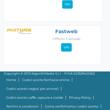
VAI
Fastweb
Offerte Fastweb
VAI
Copyright ® 2013 AlgorithMedia S.r.l. - P.IVA 02353940063
Home
Codici sconto farmacie online
Codici sconto negozi per animali
Codici sconto caffè, capsule e cialde
Privacy Policy
Termini e condizioni
Come verifichiamo i codici sconto