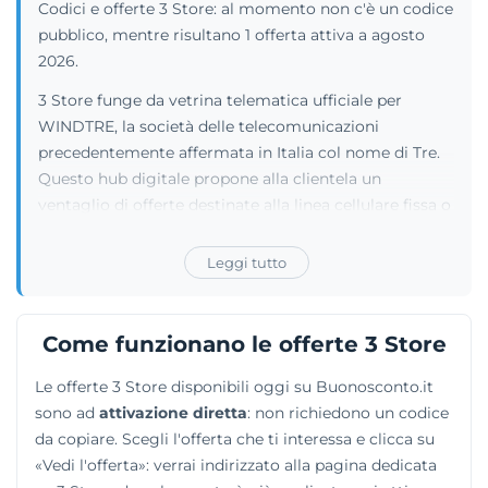
Codici e offerte 3 Store: al momento non c'è un codice
pubblico, mentre risultano 1 offerta attiva a agosto
2026.
3 Store funge da vetrina telematica ufficiale per
WINDTRE, la società delle telecomunicazioni
precedentemente affermata in Italia col nome di Tre.
Questo hub digitale propone alla clientela un
ventaglio di offerte destinate alla linea cellulare fissa o
mobile. L'impalcatura del sito permette agli
interessati di accendere svariati piani tariffari,
Leggi tutto
decidendo deliberatamente di optare per una
ricaricabile essenziale oppure abbracciare i moderni
pacchetti composti. Tali formule miste sommano alla
Come funzionano le offerte 3 Store
fruizione dei gigabyte la fornitura a rate di sfavillanti
Le offerte 3 Store disponibili oggi su Buonosconto.it
smartphone e potenti tablet. Le tariffe ricalcano
sono ad
attivazione diretta
: non richiedono un codice
intelligentemente le urgenze del privato cittadino,
da copiare. Scegli l'offerta che ti interessa e clicca su
non dimenticandosi al contempo di affiancare le
«Vedi l'offerta»: verrai indirizzato alla pagina dedicata
aziende. Alle imprese commerciali e agli agenti di