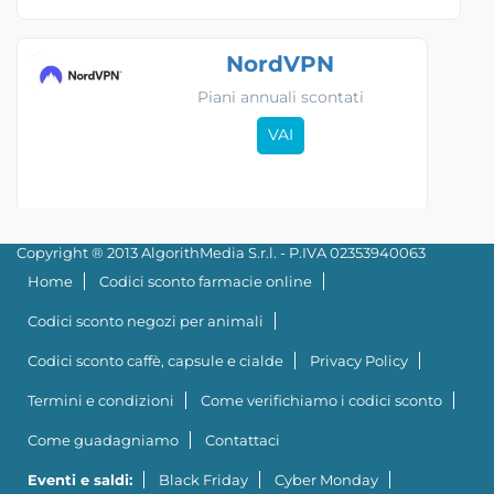
NordVPN
Piani annuali scontati
VAI
Copyright ® 2013 AlgorithMedia S.r.l. - P.IVA 02353940063
Home
Codici sconto farmacie online
Codici sconto negozi per animali
Codici sconto caffè, capsule e cialde
Privacy Policy
Termini e condizioni
Come verifichiamo i codici sconto
Come guadagniamo
Contattaci
Eventi e saldi:
Black Friday
Cyber Monday