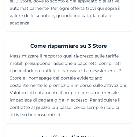
su 3 Store, dove lo sconto è già applicato o si attiva
commercio è concessa infatti l'imprescindibile
automaticamente. Per ogni offerta trovi qui sopra il
possibilità di pretendere la fatturazione telematica per
valore dello sconto e, quando indicata, la data di
i servizi acquistati.
scadenza.
Come risparmiare su 3 Store
Massimizzare il rapporto qualità-prezzo sulle tariffe
mobili presuppone l'adesione a pacchetti combinati
che includono traffico e hardware. La newsletter di 3
Store e l'homepage del portale evidenziano
costantemente le promozioni in corso sulle attivazioni.
Valutare attentamente il proprio consumo mensile
impedisce di pagare giga in eccesso. Per stipulare il
contratto al prezzo più basso, cerca sempre i codici
attivi su buonosconto.it.