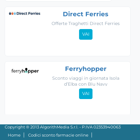
Direct Ferries
Offerte Traghetti Direct Ferries
VAI
Ferryhopper
Sconto viaggi in giornata Isola
d’Elba con Blu Navy
VAI
Copyright ® 2013 AlgorithMedia S.r.l. - P.IVA 02353940063
Home
Codici sconto farmacie online