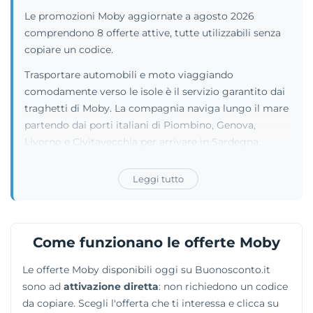
Le promozioni Moby aggiornate a agosto 2026
comprendono 8 offerte attive, tutte utilizzabili senza
copiare un codice.
Trasportare automobili e moto viaggiando
comodamente verso le isole è il servizio garantito dai
traghetti di Moby. La compagnia naviga lungo il mare
partendo dai porti italiani di Piombino, Genova,
Livorno e Civitavecchia per arrivare in Sardegna,
all'Isola d'Elba e in Corsica. I residenti delle isole e i
passeggeri regolari approfittano di cabine private,
Leggi tutto
solarium all'aperto, poltrone in V-Class e zone allestite
per lo svago di bambini e famiglie. Ci si può rilassare
consumando pasti nella ristorazione interna o facendo
Come funzionano le offerte Moby
acquisti nelle aree shopping, mentre su varie navi è
attiva la connessione internet Free Wifi. I clienti
Le offerte Moby disponibili oggi su Buonosconto.it
possono persino sfruttare particolari convenzioni
sono ad
attivazione diretta
: non richiedono un codice
stipulate dall'operatore per bloccare camere d'hotel e
da copiare. Scegli l'offerta che ti interessa e clicca su
treni direttamente online.