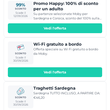
Promo Happy: 100% di sconto
99%
per un adulto
SCONTO
Scade il
Su partenze selezionate Moby per
12/09/2026
Sardegna e Corsica, sconto del 100% sulla
tariffa passaggio ponte di un adulto se
accompagnato da un bambino (4-11 anni)
Vedi l'offerta
oppure da un secondo adulto pagante.
Salvo disponibilita' dei posti riservati
all'offerta.
Wi-Fi gratuito a bordo
Offerta speciale su Wi Fi gratuito a bordo
da Moby.
SCONTO
Scade il
30/09/2026
Vedi l'offerta
Traghetti Sardegna
Sardegna TUTTO INCLUSO, A PARTIRE DA:
€46,20
SCONTO
Scade il
30/09/2026