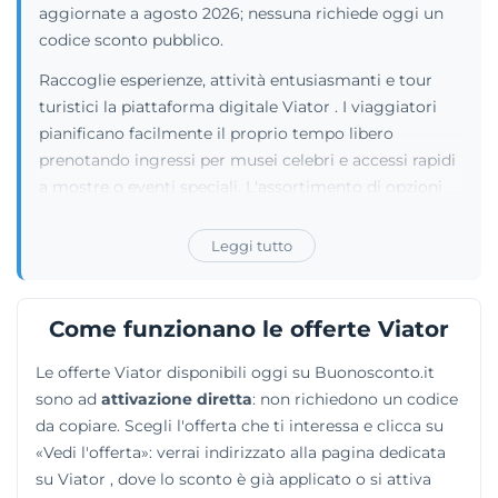
aggiornate a agosto 2026; nessuna richiede oggi un
codice sconto pubblico.
Raccoglie esperienze, attività entusiasmanti e tour
turistici la piattaforma digitale Viator . I viaggiatori
pianificano facilmente il proprio tempo libero
prenotando ingressi per musei celebri e accessi rapidi
a mostre o eventi speciali. L'assortimento di opzioni
spazia dai biglietti per parchi a tema alle degustazioni
gastronomiche. Chi cerca emozioni uniche trova
Leggi tutto
persino voli panoramici in mongolfiera e pass per
concerti musicali. La collaborazione stretta con
Tripadvisor aiuta gli utenti a confrontare i prezzi e a
Come funzionano le offerte Viator
leggere le recensioni lasciate da altre persone. I
Le offerte Viator disponibili oggi su Buonosconto.it
risultati si filtrano rapidamente per destinazione o per
sono ad
attivazione diretta
: non richiedono un codice
periodo di soggiorno. Ogni utente gestisce le
da copiare. Scegli l'offerta che ti interessa e clicca su
prenotazioni dal proprio account personale, inoltrando
«Vedi l'offerta»: verrai indirizzato alla pagina dedicata
richieste di modifica o procedendo con cancellazioni
su Viator , dove lo sconto è già applicato o si attiva
secondo le regole del tour operator.