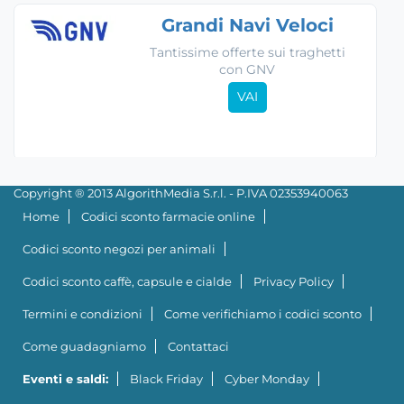
Grandi Navi Veloci
Tantissime offerte sui traghetti
con GNV
VAI
Copyright ® 2013 AlgorithMedia S.r.l. - P.IVA 02353940063
Home
Codici sconto farmacie online
Codici sconto negozi per animali
Codici sconto caffè, capsule e cialde
Privacy Policy
Termini e condizioni
Come verifichiamo i codici sconto
Come guadagniamo
Contattaci
Eventi e saldi:
Black Friday
Cyber Monday