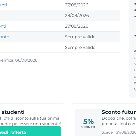
enti
27/08/2026
28/08/2026
nti
27/08/2026
conto
Sempre valido
Sempre valido
A
g
verifica: 06/08/2026
s
B
q
c
 studenti
Sconto futur
l 10% di sconto sulla tua prima
Dopodiché, potrai
5%
mente per essere uno studente!
prenotazioni con
SCONTO
Vedi l'offerta
Scade il 27/08/202