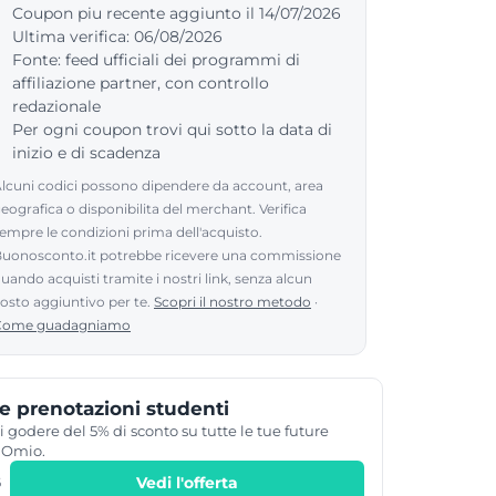
Coupon piu recente aggiunto il 14/07/2026
Ultima verifica: 06/08/2026
Fonte: feed ufficiali dei programmi di
affiliazione partner, con controllo
redazionale
Per ogni coupon trovi qui sotto la data di
inizio e di scadenza
lcuni codici possono dipendere da account, area
eografica o disponibilita del merchant. Verifica
empre le condizioni prima dell'acquisto.
uonosconto.it potrebbe ricevere una commissione
uando acquisti tramite i nostri link, senza alcun
osto aggiuntivo per te.
Scopri il nostro metodo
·
Come guadagniamo
e prenotazioni studenti
 godere del 5% di sconto su tutte le tue future
 Omio.
Vedi l'offerta
6