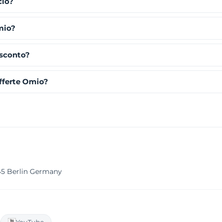
cio?
mio?
 sconto?
fferte Omio?
45 Berlin Germany
YouTube