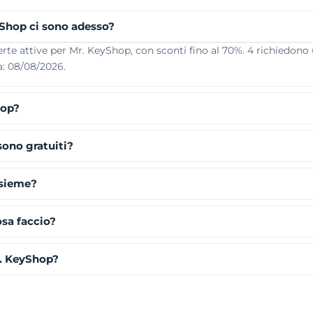
yShop ci sono adesso?
te attive per Mr. KeyShop, con sconti fino al 70%. 4 richiedono
a: 08/08/2026.
hop?
sono gratuiti?
nsieme?
osa faccio?
r. KeyShop?