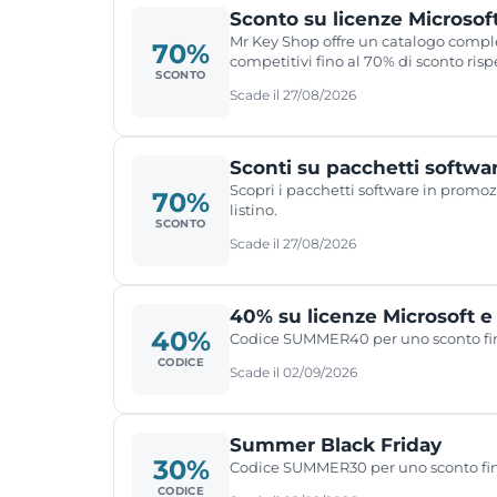
Sconto su licenze Microso
Mr Key Shop offre un catalogo complet
70%
competitivi fino al 70% di sconto rispet
SCONTO
Scade il 27/08/2026
Sconti su pacchetti softwa
Scopri i pacchetti software in promoz
70%
listino.
SCONTO
Scade il 27/08/2026
40% su licenze Microsoft
40%
Codice SUMMER40 per uno sconto fino 
CODICE
Scade il 02/09/2026
Summer Black Friday
30%
Codice SUMMER30 per uno sconto fino 
CODICE