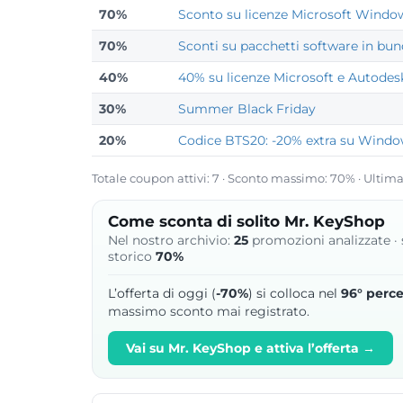
70%
Sconto su licenze Microsoft Windo
70%
Sconti su pacchetti software in bun
40%
40% su licenze Microsoft e Autod
30%
Summer Black Friday
20%
Codice BTS20: -20% extra su Window
Totale coupon attivi: 7 · Sconto massimo: 70% · Ultima
Come sconta di solito Mr. KeyShop
Nel nostro archivio:
25
promozioni analizzate ·
storico
70%
L’offerta di oggi (
-70%
) si colloca nel
96° perce
massimo sconto mai registrato.
Vai su Mr. KeyShop e attiva l’offerta →