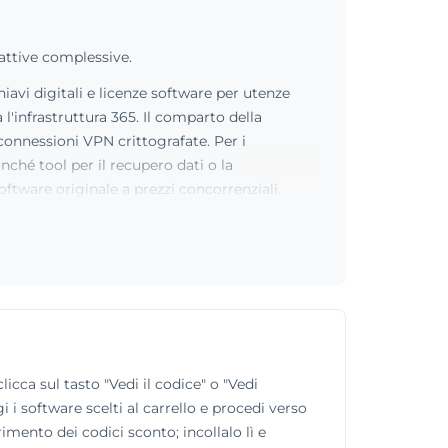
attive complessive.
chiavi digitali e licenze software per utenze
l'infrastruttura 365. Il comparto della
connessioni VPN crittografate. Per i
ché tool per il recupero dati o la
software originale a prezzi concorrenziali.
cca sul tasto "Vedi il codice" o "Vedi
i i software scelti al carrello e procedi verso
mento dei codici sconto; incollalo lì e