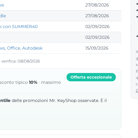
ws
27/08/2026
dle
27/08/2026
esk con SUMMER40
02/09/2026
02/09/2026
s, Office, Autodesk
15/09/2026
A
g
 verifica: 08/08/2026
s
B
Offerta eccezionale
q
 sconto tipico
10%
· massimo
c
ntile
delle promozioni Mr. KeyShop osservate.
È il