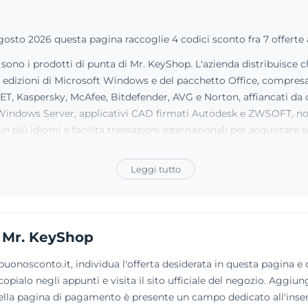
sto 2026 questa pagina raccoglie 4 codici sconto fra 7 offerte 
cio sono i prodotti di punta di Mr. KeyShop. L'azienda distribuisce 
e edizioni di Microsoft Windows e del pacchetto Office, compresa 
SET, Kaspersky, McAfee, Bitdefender, AVG e Norton, affiancati da 
r Windows Server, applicativi CAD firmati Autodesk e ZWSOFT, non
in più idiomi e facilita transazioni internazionali per acquistare 
Leggi tutto
 Mr. KeyShop
nosconto.it, individua l'offerta desiderata in questa pagina e cli
opialo negli appunti e visita il sito ufficiale del negozio. Aggiung
 nella pagina di pagamento è presente un campo dedicato all'inseri