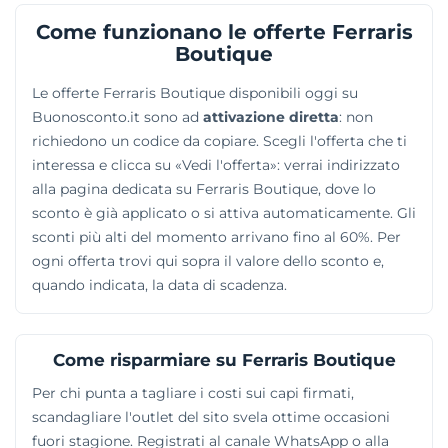
fashion. Al suo interno convivono i vestiti appena
Come funzionano le offerte Ferraris
disegnati e le vetrine outlet con le relative promozioni
Boutique
stagionali, fornendo capi di eccellenza per
Le offerte Ferraris Boutique disponibili oggi su
assecondare gusti estetici assai variegati.
Buonosconto.it sono ad
attivazione diretta
: non
richiedono un codice da copiare. Scegli l'offerta che ti
interessa e clicca su «Vedi l'offerta»: verrai indirizzato
alla pagina dedicata su Ferraris Boutique, dove lo
sconto è già applicato o si attiva automaticamente. Gli
sconti più alti del momento arrivano fino al 60%. Per
ogni offerta trovi qui sopra il valore dello sconto e,
quando indicata, la data di scadenza.
Come risparmiare su Ferraris Boutique
Per chi punta a tagliare i costi sui capi firmati,
scandagliare l'outlet del sito svela ottime occasioni
fuori stagione. Registrati al canale WhatsApp o alla