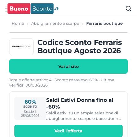
Home
Abbigliamento e scarpe
Ferraris boutique
Codice Sconto Ferraris
Boutique Agosto 2026
Vai al sito
Totale offerte attive: 4 · Sconto massimo: 60% · Ultima
verifica: 08/08/2026
Saldi Estivi Donna fino al
60%
-60%
SCONTO
Scade il
Saldi estivi su un'ampia selezione di
25/08/2026
abbigliamento, scarpe e borse donna
di più marche, con filtro sconto
disponibile da -20% fino a -60%.
Vedi l'offerta