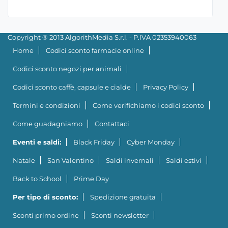
Copyright ® 2013 AlgorithMedia S.r.l. - P.IVA 02353940063
Home
Codici sconto farmacie online
Codici sconto negozi per animali
Codici sconto caffè, capsule e cialde
Privacy Policy
Termini e condizioni
Come verifichiamo i codici sconto
Come guadagniamo
Contattaci
Eventi e saldi:
Black Friday
Cyber Monday
Natale
San Valentino
Saldi invernali
Saldi estivi
Back to School
Prime Day
Per tipo di sconto:
Spedizione gratuita
Sconti primo ordine
Sconti newsletter