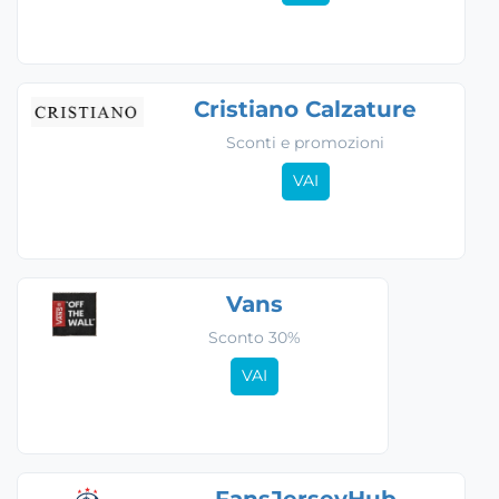
Cristiano Calzature
Sconti e promozioni
VAI
Vans
Sconto 30%
VAI
FansJerseyHub