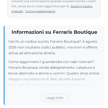
ricevere una commissione quando acquisti tramite i nostri
link, senza alcun costo aggiuntivo per te.
Scopri il nostro
metodo
·
Come guadagniamo
Informazioni su Ferraris Boutique
Cerchi un codice sconto Ferraris Boutique? A agosto
2026 non risultano codici pubblici, ma trovi 4 offerte
attive ad attivazione diretta.
Come aggiornare il guardaroba con capi ricercati?
Ferraris Boutique vende abbigliamento, calzature e
borse destinate a donne e uomini. Questo shop online
sfoggia una selezione di abiti da prêt-à-porter
mischiati alle collezioni dedicate alla moda mare. I
reparti ospitano giacche, maglieria e jeans. Il portale
distribuisce anche sciarpe, fragranze, gioielli, cinture e
Leggi tutto
vari accessori firmati. L'azienda fa da tramite tra gli
acquirenti e numerosi marchi internazionali del