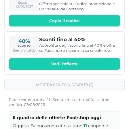
Scade il
Offerta speciale su Codice promozionale
28/02/2027
universale: da Footshop.
Copia il codice
Sconti fino al 40%
40%
Approfitta degli sconti fino al 40% e oltre
SCONTO
su Footshop e risparmia su sneakers e
Sempre valido
abbigliamento sportivo delle migliori
marche con le promozioni in corso: tra i
Vedi l'offerta
brand presenti trovi Adidas, Nike. Puma,
Diadora, New Era, Champion e tante altre
ancora!
MOSTRA COUPON SCADUTI (2)
Totale coupon attivi: 11 · Sconto massimo: 40% · Ultima
verifica: 08/08/2026
Il quadro delle offerte Footshop oggi
Oggi su Buonosconto.it risultano
11
coupon e