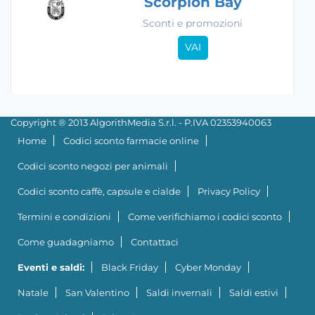
Scorpion Bay
Sconti e promozioni
VAI
Copyright ® 2013 AlgorithMedia S.r.l. - P.IVA 02353940063
Home
Codici sconto farmacie online
Codici sconto negozi per animali
Codici sconto caffè, capsule e cialde
Privacy Policy
Termini e condizioni
Come verifichiamo i codici sconto
Come guadagniamo
Contattaci
Eventi e saldi:
Black Friday
Cyber Monday
Natale
San Valentino
Saldi invernali
Saldi estivi