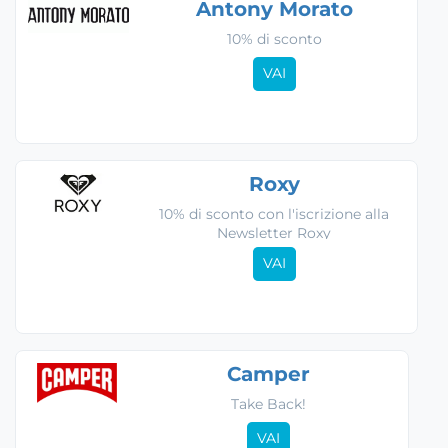
Antony Morato
10% di sconto
VAI
Roxy
10% di sconto con l'iscrizione alla
Newsletter Roxy
VAI
Camper
Take Back!
VAI