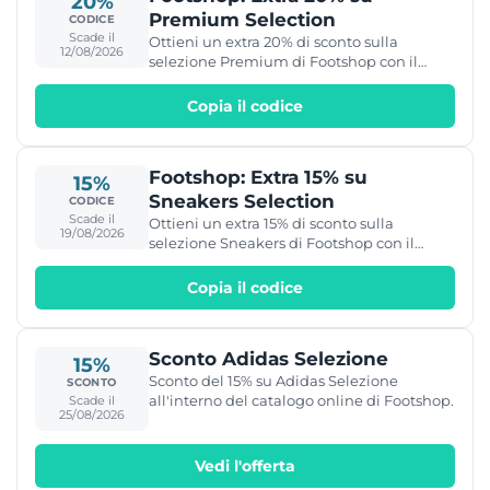
20%
Premium Selection
CODICE
Scade il
Ottieni un extra 20% di sconto sulla
12/08/2026
selezione Premium di Footshop con il
codice PREMIUM20. Valido dal 6 al 12
agosto 2026.
Copia il codice
Footshop: Extra 15% su
15%
Sneakers Selection
CODICE
Scade il
Ottieni un extra 15% di sconto sulla
19/08/2026
selezione Sneakers di Footshop con il
codice FTW15. Valido dal 13 al 19 agosto
2026.
Copia il codice
Sconto Adidas Selezione
15%
Sconto del 15% su Adidas Selezione
SCONTO
all'interno del catalogo online di Footshop.
Scade il
25/08/2026
Vedi l'offerta