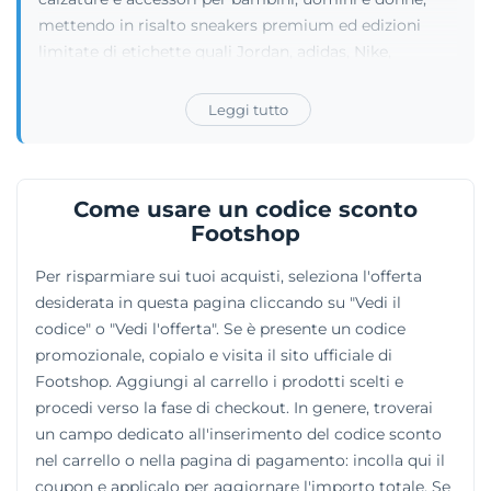
mettendo in risalto sneakers premium ed edizioni
limitate di etichette quali Jordan, adidas, Nike,
Salomon, Asics e New Balance. I capi disponibili
supportano numerose attività fisiche come basket,
Leggi tutto
running, padel e fitness, includendo articoli firmati da
Carhartt WIP, Off-White e The North Face. A corredo
dell'abbigliamento urbano si trovano berretti, occhiali
Come usare un codice sconto
da sole, gioielli, zaini e borse di vario tipo. Gli amanti
Footshop
del movimento possono così rintracciare in questo e-
commerce i tessuti tecnici ideali senza mai rinunciare
Per risparmiare sui tuoi acquisti, seleziona l'offerta
alle ultime tendenze di moda.
desiderata in questa pagina cliccando su "Vedi il
codice" o "Vedi l'offerta". Se è presente un codice
promozionale, copialo e visita il sito ufficiale di
Footshop. Aggiungi al carrello i prodotti scelti e
procedi verso la fase di checkout. In genere, troverai
un campo dedicato all'inserimento del codice sconto
nel carrello o nella pagina di pagamento: incolla qui il
coupon e applicalo per aggiornare l'importo totale. Se