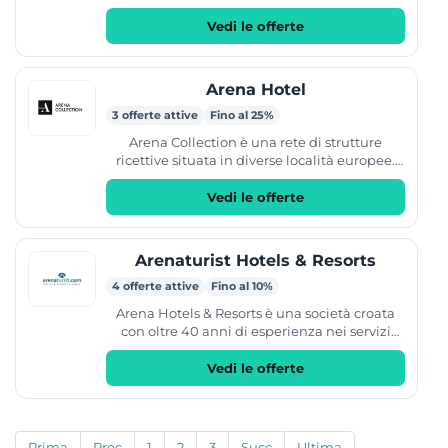
divertimento e alla didattica. La struttura
propone la...
Vedi le offerte
Arena Hotel
3 offerte attive
Fino al 25%
Arena Collection è una rete di strutture
ricettive situata in diverse località europee.
L'offerta comprende hotel, resort e
campeggi...
Vedi le offerte
Arenaturist Hotels & Resorts
4 offerte attive
Fino al 10%
Arena Hotels & Resorts è una società croata
con oltre 40 anni di esperienza nei servizi
turistici. L'offerta comprende hotel, resort e
appartamenti...
Vedi le offerte
Prima
Prec
1
2
3
Succ
Ultima