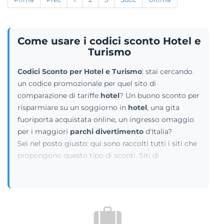
Come usare i codici sconto Hotel e
Turismo
Codici Sconto per Hotel e Turismo
: stai cercando
un codice promozionale per quel sito di
comparazione di tariffe
hotel
? Un buono sconto per
risparmiare su un soggiorno in
hotel
, una gita
fuoriporta acquistata online, un ingresso omaggio
per i maggiori
parchi divertimento
d'Italia?
Sei nel posto giusto: qui sono raccolti tutti i siti che
propongono questo tipo di sconti. Siti di
organizzazione
Viaggi
, portali di prenotazione di
hotel e alberghi
, piattaforme online dove
acquistare a
prezzi scontati
ingressi nei maggiori
Parchi divertimenti per grandi e piccini, come
Disneyland Paris
e
Mirabilandia
. Non credere che