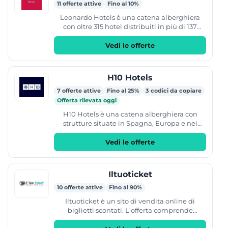
11 offerte attive
Fino al 10%
Leonardo Hotels è una catena alberghiera
con oltre 315 hotel distribuiti in più di 137
destinazioni tra Europa, Inghilterra e Israele.
L'offerta...
Vedi le offerte
H10 Hotels
7 offerte attive
Fino al 25%
3 codici da copiare
Offerta rilevata oggi
H10 Hotels è una catena alberghiera con
strutture situate in Spagna, Europa e nei
Caraibi. Offre diverse tipologie di soggiorno,
tra cui hotel per...
Vedi le offerte
Iltuoticket
10 offerte attive
Fino al 90%
Iltuoticket è un sito di vendita online di
biglietti scontati. L'offerta comprende
ingressi per cinema, parchi divertimento