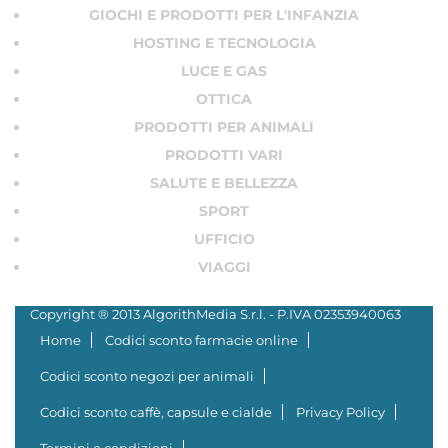
GIOCHI E PRODOTTI PER L'INFANZIA
HOSTING E TECNOLOGIA
LUCE E GAS
OTTICA
PRODOTTI PER ANIMALI
PRODOTTI VARI
SALUTE E BELLEZZA
SPORT
UFFICIO
VIAGGI
Copyright ® 2013 AlgorithMedia S.r.l. - P.IVA 02353940063
Home
Codici sconto farmacie online
Codici sconto negozi per animali
Codici sconto caffè, capsule e cialde
Privacy Policy
Termini e condizioni