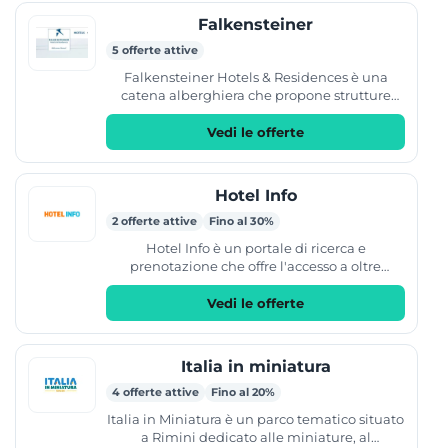
Falkensteiner
5 offerte attive
Falkensteiner Hotels & Residences è una
catena alberghiera che propone strutture
ricettive in Austria, Italia, Croazia, Repubblica
Ceca e...
Vedi le offerte
Hotel Info
2 offerte attive
Fino al 30%
Hotel Info è un portale di ricerca e
prenotazione che offre l'accesso a oltre
300.000 hotel, appartamenti e B&B in tutto il
mondo. Il servizio...
Vedi le offerte
Italia in miniatura
4 offerte attive
Fino al 20%
Italia in Miniatura è un parco tematico situato
a Rimini dedicato alle miniature, al