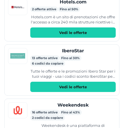
Hotels.com
2 offerte attive
Fino al 50%
Hotels.com è un sito di prenotazioni che offre
l'accesso a circa 240 mila strutture ricettive in
tutto il mondo. Il catalogo include hotel,...
Vedi le offerte
IberoStar
13 offerte attive
Fino al 30%
6 codici da copiare
Tutte le offerte e le promozioni Ibero Star per i
tuoi viaggi - usa i codici sconto IberoStar per
un extra risparmio sulle tue prenotazioni
Vedi le offerte
Weekendesk
16 offerte attive
Fino al 43%
2 codici da copiare
Weekendesk è una piattaforma di