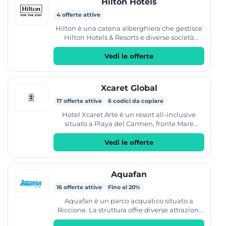
Hilton Hotels
4 offerte attive
Hilton è una catena alberghiera che gestisce
Hilton Hotels & Resorts e diverse società
affiliate. L'azienda offre servizi di...
Vedi le offerte
Xcaret Global
17 offerte attive
6 codici da copiare
Hotel Xcaret Arte è un resort all-inclusive
situato a Playa del Carmen, fronte Mare
Caraibi. La struttura dispone di 900 suite
dedicate agli adulti...
Vedi le offerte
Aquafan
16 offerte attive
Fino al 20%
Aquafan è un parco acquatico situato a
Riccione. La struttura offre diverse attrazioni
tra cui scivoli, piscine, una piscina a onde e