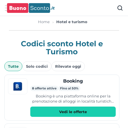
Home
Hotel e turismo
Codici sconto Hotel e
Turismo
Offerte
Tutte
Solo codici
Rilevate oggi
attive
Booking
8 offerte attive
Fino al 50%
Booking è una piattaforma online per la
prenotazione di alloggi in località turistiche
di tutto il mondo. Il servizio permette di
prenotare hotel,...
Vedi le offerte