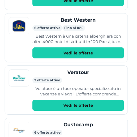
(tematici, avventura e...
Vedi le offerte
Best Western
6 offerte attive
Fino al 10%
Best Western è una catena alberghiera con
oltre 4000 hotel distribuiti in 100 Paesi, tra cui
l'Italia. Il sito permette di prenotare soggiorni
per...
Vedi le offerte
Veratour
2 offerte attive
Veratour è un tour operator specializzato in
vacanze e viaggi. L'offerta comprende
soggiorni presso i villaggi Veraclub, resort e
hotel in diverse...
Vedi le offerte
Gustocamp
6 offerte attive