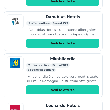
aree...
Vedi le offerte
Danubius Hotels
15 offerte attive
Fino al 25%
Danubius Hotels è una catena alberghiera
con strutture situate a Budapest, Győr e
Londra. Il sito ufficiale permette di prenotare
soggiorni in...
Vedi le offerte
Mirabilandia
12 offerte attive
Fino al 30%
3 codici da copiare
Mirabilandia è un parco divertimenti situato
in Emilia Romagna. La struttura offre giostre,
spettacoli e attrazioni per tutta la famiglia,...
Vedi le offerte
Leonardo Hotels