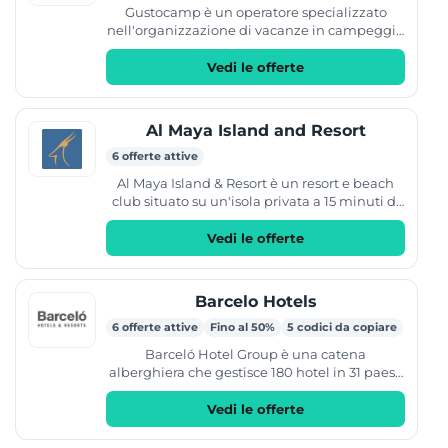
Gustocamp è un operatore specializzato
nell'organizzazione di vacanze in campeggio
di lusso in Italia e Austria. L'offerta include
soggiorni presso...
Vedi le offerte
Al Maya Island and Resort
6 offerte attive
Al Maya Island & Resort è un resort e beach
club situato su un'isola privata a 15 minuti di
tragitto in barca da Abu Dhabi. La struttura
offre...
Vedi le offerte
Barcelo Hotels
6 offerte attive
Fino al 50%
5 codici da copiare
Barceló Hotel Group è una catena
alberghiera che gestisce 180 hotel in 31 paesi.
Il gruppo comprende i brand Barceló,
Occidental, Allegro e Royal...
Vedi le offerte