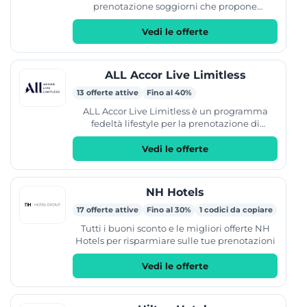
prenotazione soggiorni che propone
weekend in Italia e in Europa, tra cui Francia,
Spagna e Belgio. Il catalogo...
Vedi le offerte
ALL Accor Live Limitless
13 offerte attive
Fino al 40%
ALL Accor Live Limitless è un programma
fedeltà lifestyle per la prenotazione di
soggiorni in hotel e resort. Il servizio permette
di accedere a...
Vedi le offerte
NH Hotels
17 offerte attive
Fino al 30%
1 codici da copiare
Tutti i buoni sconto e le migliori offerte NH
Hotels per risparmiare sulle tue prenotazioni
Vedi le offerte