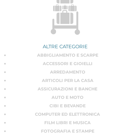
con i
codici sconto
sia possibile solo risparmiare su
soggiorni in hotel economici
!
Sono molte infatti le grandi catene alberghiere e gli
hotel di lusso
che propongono periodicamente
codici sconto
per risparmiare anche il 20% sul tuo
soggiorno a 5 stelle
! Scopri tutti i siti e gli hotel sui
quali puoi applicare i
codici sconto
scegliendo dalla
ALTRE CATEGORIE
lista qui sotto.
ABBIGLIAMENTO E SCARPE
ACCESSORI E GIOIELLI
ARREDAMENTO
ARTICOLI PER LA CASA
ASSICURAZIONI E BANCHE
AUTO E MOTO
CIBI E BEVANDE
COMPUTER ED ELETTRONICA
FILM LIBRI E MUSICA
FOTOGRAFIA E STAMPE