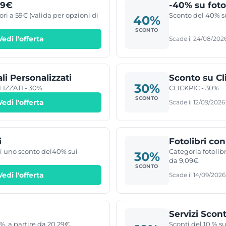
59€
-40% su foto
ri a 59€ (valida per opzioni di
Sconto del 40% su
40%
SCONTO
Vedi l'offerta
Scade il 24/08/202
i Personalizzati
Sconto su Cl
30%
ZZATI - 30%
CLICKPIC - 30%
SCONTO
Vedi l'offerta
Scade il 12/09/2026
i
Fotolibri con
eni uno sconto del40% sui
Categoria fotolib
30%
da 9,09€.
SCONTO
Vedi l'offerta
Scade il 14/09/2026
Servizi Scont
%, a partire da 20,29€.
Sconti del 10 % su