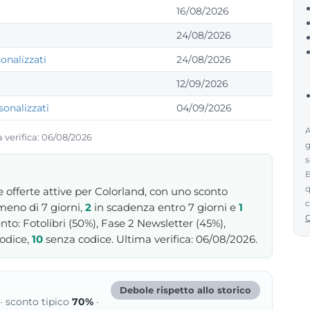
16/08/2026
24/08/2026
onalizzati
24/08/2026
12/09/2026
onalizzati
04/09/2026
A
a verifica: 06/08/2026
g
s
i
B
q
offerte attive per Colorland, con uno sconto
c
meno di 7 giorni,
2
in scadenza entro 7 giorni e
1
o: Fotolibri (50%), Fase 2 Newsletter (45%),
odice,
10
senza codice. Ultima verifica: 06/08/2026.
Debole rispetto allo storico
· sconto tipico
70%
·