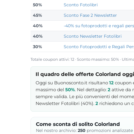
50%
Sconto Fotolibri
45%
Sconto Fase 2 Newsletter
40%
-40% su fotoprodotti e regali pers
40%
Sconto Newsletter Fotolibri
30%
Sconto Fotoprodotti e Regali Pers
Totale coupon attivi: 12 · Sconto massimo: 50% · Ultim
Il quadro delle offerte Colorland ogg
Oggi su Buonosconto.it risultano
12
coupon e 
massimo del
50%
. Nel dettaglio:
2
attive da 
sempre valida. Le più convenienti del moment
Newsletter Fotolibri (40%).
2
richiedono un c
Come sconta di solito Colorland
Nel nostro archivio:
250
promozioni analizzate 