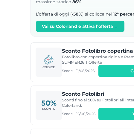
massimo storico
86%
L’offerta di oggi (
-50%
) si colloca nel
12° percen
Vai su Colorland e attiva l’offerta →
Sconto Fotolibro copertina
Fotolibro con copertina rigida e Prem
SUMMER26IT Offerta
CODICE
C
Scade il 11/08/2026
Sconto Fotolibri
Sconti fino al 50% su Fotolibri all'int
50%
Colorland.
SCONTO
Scade il 16/08/2026