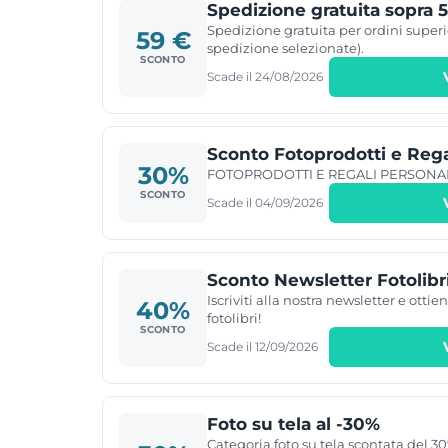
Spedizione gratuita sopra 
Spedizione gratuita per ordini superio
59 €
spedizione selezionate).
SCONTO
Scade il 24/08/2026
Sconto Fotoprodotti e Regal
30%
FOTOPRODOTTI E REGALI PERSONALI
SCONTO
Scade il 04/09/2026
Sconto Newsletter Fotolibr
Iscriviti alla nostra newsletter e otti
40%
fotolibri!
SCONTO
Scade il 12/09/2026
Foto su tela al -30%
Categoria foto su tela scontata del 30