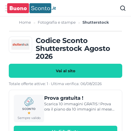
Home
Fotografia e stampe
Shutterstock
Codice Sconto
Shutterstock Agosto
2026
Vai al sito
Totale offerte attive: 1 · Ultima verifica: 06/08/2026
Prova gratuita !
Scarica 10 immagini GRATIS ! Prova
ora il piano da 10 immagini al mese
SCONTO
★
gratis con una prova gratuita di 30
Sempre valido
giorni. Disdici l'abbonamento quando
vuoi conservando le immagini
scaricate.