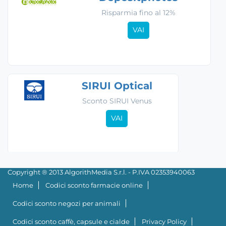
Risparmia fino al 12%
VAI
SIRUI Optical
Sconto SIRUI Venus
VAI
Copyright ® 2013 AlgorithMedia S.r.l. - P.IVA 02353940063
Home
Codici sconto farmacie online
Codici sconto negozi per animali
Codici sconto caffè, capsule e cialde
Privacy Policy