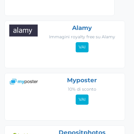
Alamy
Immagini royalty free su Alamy
VAI
Myposter
10% di sconto
VAI
Depositphotos