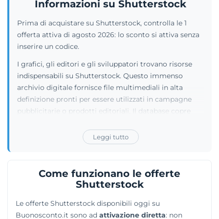
Informazioni su Shutterstock
Prima di acquistare su Shutterstock, controlla le 1
offerta attiva di agosto 2026: lo sconto si attiva senza
inserire un codice.
I grafici, gli editori e gli sviluppatori trovano risorse
indispensabili su Shutterstock. Questo immenso
archivio digitale fornisce file multimediali in alta
definizione pronti per essere utilizzati in campagne
pubblicitarie o prodotti editoriali. Il database copre
milioni di fotografie, grafiche vettoriali, clip video e
tracce musicali provviste di regolare licenza d'uso. La
Leggi tutto
registrazione alla piattaforma è gratuita e permette di
scaricare immediatamente i file necessari. Il servizio si
basa su un modello bilaterale: mentre creativi e registi
Come funzionano le offerte
acquistano asset per i loro progetti, fotografi e
Shutterstock
videomaker indipendenti possono caricare e
Le offerte Shutterstock disponibili oggi su
monetizzare le proprie opere originali all'interno della
Buonosconto.it sono ad
attivazione diretta
: non
medesima rete.