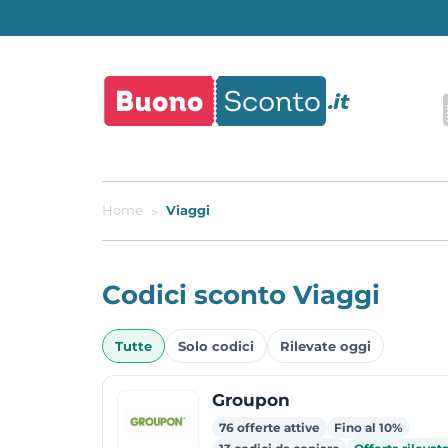
Home
Viaggi
Codici sconto Viaggi
Offerte
Tutte
Solo codici
Rilevate oggi
attive
Groupon
76 offerte attive
Fino al 10%