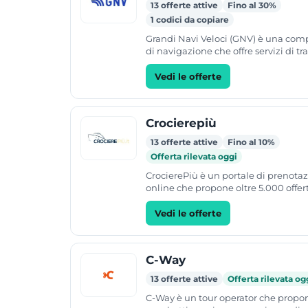
13 offerte attive
Fino al 30%
1 codici da copiare
Grandi Navi Veloci (GNV) è una co
di navigazione che offre servizi di tr
tramite traghetti. Le rotte collegano l
a...
Vedi le offerte
Crocierepiù
13 offerte attive
Fino al 10%
Offerta rilevata oggi
CrocierePiù è un portale di prenota
online che propone oltre 5.000 offer
crociere nel 2026. Il sito collabora co
compagnie quali Costa...
Vedi le offerte
C-Way
13 offerte attive
Offerta rilevata og
C-Way è un tour operator che propo