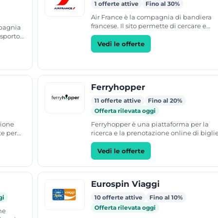
1 offerte attive
Fino al 30%
Air France è la compagnia di bandiera
francese. Il sito permette di cercare e
mpagnia
acquistare biglietti aerei inserendo
asporto
aeroporto di partenza,...
Vedi le offerte
'Italia
Ferryhopper
11 offerte attive
Fino al 20%
Offerta rilevata oggi
zione
Ferryhopper è una piattaforma per la
te per
ricerca e la prenotazione online di biglie
n
per traghetti e aliscafi. Il servizio copre o
500...
Vedi le offerte
Eurospin Viaggi
gi
10 offerte attive
Fino al 10%
Offerta rilevata oggi
ne