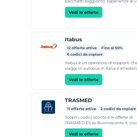
pacchetti soggiorno, esperienze di v
vacanze all inclusive. L'offerta inclu
biglietti e...
Vedi le offerte
Itabus
12 offerte attive
Fino al 50%
6 codici da copiare
Itabus è un operatore di trasporti che
viaggi in autobus in Italia e all'ester
compagnia mette a disposizione big
per diverse...
Vedi le offerte
TRASMED
11 offerte attive
2 codici da copiare
Scopri i codici sconto e le offerte di
TRASMED ES su Buonosconto.it: co
promozioni verificati e aggiornati p
risparmiare sui tuoi acquisti...
Vedi le offerte