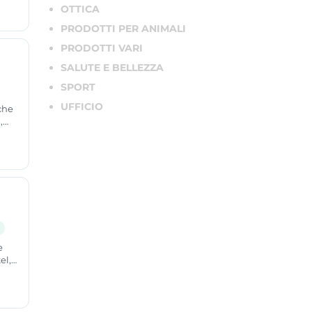
OTTICA
PRODOTTI PER ANIMALI
PRODOTTI VARI
SALUTE E BELLEZZA
SPORT
UFFICIO
che
,
reno
i
e
el,
lude