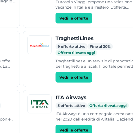
iaggio e
Eurospin Viaggi propone una selezione 
de
vacanze in Italia e all'estero. L'offerta
include soggiorni al mare, in montagna
weekend e viaggi per...
Vedi le offerte
TraghettiLines
9 offerte attive
Fino al 30%
Offerta rilevata oggi
 offre
Traghettilines è un servizio di prenotaz
o. La
per traghetti e aliscafi. Il portale permet
lietti
consultare orari, prezzi e offerte per dive
tratte...
Vedi le offerte
ITA Airways
5 offerte attive
Offerta rilevata oggi
ITA Airways è una compagnia aerea nat
upon e
nel 2020 dall'eredità di Alitalia. L'azien
er
offre voli su diverse tratte, incluse
destinazioni nazionali,...
Vedi le offerte