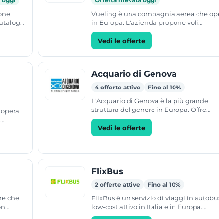
a oggi
Offerta rilevata oggi
pone
Vueling è una compagnia aerea che op
 catalogo
in Europa. L'azienda propone voli
ng,
economici verso la Spagna e le principal
città europee. Il servizio è...
Vedi le offerte
Acquario di Genova
4 offerte attive
Fino al 10%
L'Acquario di Genova è la più grande
struttura del genere in Europa. Offre
 opera
biglietti d'ingresso per adulti, ragazzi e
i
bambini, con...
Vedi le offerte
re
FlixBus
2 offerte attive
Fino al 10%
ne che
FlixBus è un servizio di viaggi in autobu
on
low-cost attivo in Italia e in Europa.
ude la
L'azienda offre collegamenti verso oltre