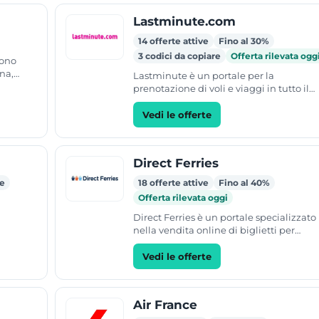
Lastminute.com
14 offerte attive
Fino al 30%
3 codici da copiare
Offerta rilevata ogg
rono
na,
Lastminute è un portale per la
isce il
prenotazione di voli e viaggi in tutto il
mondo. Offre alberghi, escursioni, crocie
case vacanze e noleggio veicoli.
Vedi le offerte
Direct Ferries
re
18 offerte attive
Fino al 40%
Offerta rilevata oggi
Direct Ferries è un portale specializzato
nella vendita online di biglietti per
traghetti, con sede a Londra. Il sito per
di confrontare e...
Vedi le offerte
Air France