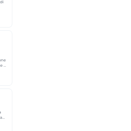
di
,
ione
te di
rse
a
da