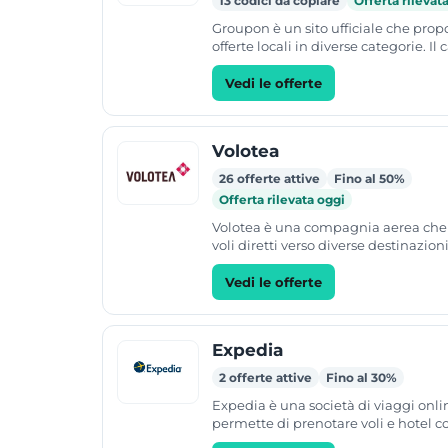
13 codici da copiare
Offerta rilevat
Groupon è un sito ufficiale che pro
offerte locali in diverse categorie. Il
include servizi per ristoranti, shoppi
eventi, bellezza...
Vedi le offerte
Volotea
26 offerte attive
Fino al 50%
Offerta rilevata oggi
Volotea è una compagnia aerea che
voli diretti verso diverse destinazion
europee. Il sito permette di effettua
prenotazioni online per...
Vedi le offerte
Expedia
2 offerte attive
Fino al 30%
Expedia è una società di viaggi onli
permette di prenotare voli e hotel c
un'unica transazione. Il servizio incl