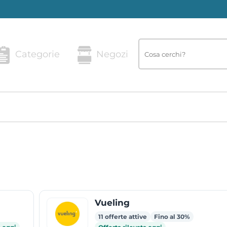
Categorie
Negozi
Vueling
11 offerte attive
Fino al 30%