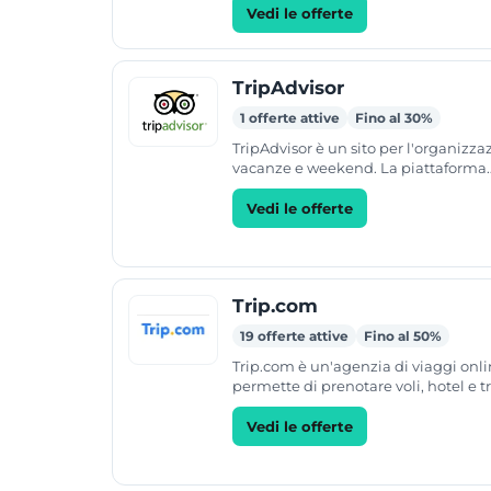
possibilità di...
Vedi le offerte
TripAdvisor
1 offerte attive
Fino al 30%
TripAdvisor è un sito per l'organizza
vacanze e weekend. La piattaforma
permette di consultare recensioni e 
di utenti su...
Vedi le offerte
Trip.com
19 offerte attive
Fino al 50%
Trip.com è un'agenzia di viaggi onl
permette di prenotare voli, hotel e tre
sito offre inoltre servizi per il nolegg
la...
Vedi le offerte