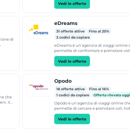
8.000 destinazioni in...
Vedi le offerte
eDreams
31 offerte attive
Fino al 20%
2 codici da copiare
zione di
eDreams è un'agenzia di viaggi online 
pareri
permette di confrontare e prenotare voli
sistemazioni alberghiere, biglietti del t
e noleggio auto....
Vedi le offerte
Opodo
18 offerte attive
Fino al 16%
1 codici da copiare
Offerta rilevata ogg
ine che
ni. Il
Opodo è un'agenzia di viaggi online ch
io auto e
permette di cercare e prenotare voli, hot
treni e pacchetti vacanze. Il servizio inc
l'offerta di...
Vedi le offerte