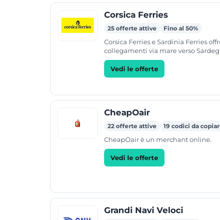
Corsica Ferries
25 offerte attive
Fino al 50%
Corsica Ferries e Sardinia Ferries off
collegamenti via mare verso Sardeg
Corsica e Baleari. La compagnia gest
trasporto di...
Vedi le offerte
CheapOair
22 offerte attive
19 codici da copia
CheapOair è un merchant online.
Vedi le offerte
Grandi Navi Veloci