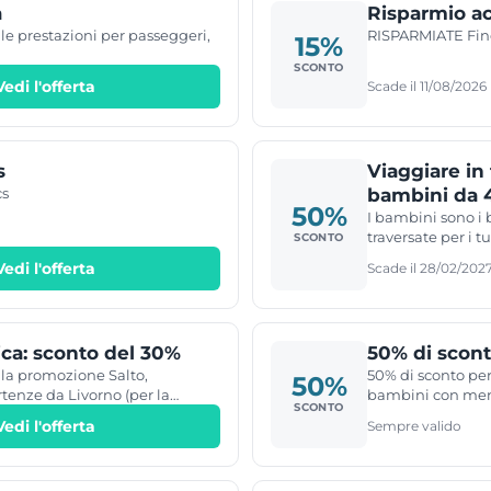
a
Risparmio ac
le prestazioni per passeggeri,
RISPARMIATE Fino
15%
SCONTO
Vedi l'offerta
Scade il 11/08/2026
s
Viaggiare in 
cs
bambini da 4
50%
I bambini sono i 
traversate per i 
SCONTO
sotto i 4 anni, su 
Vedi l'offerta
Scade il 28/02/202
ca: sconto del 30%
50% di scont
 la promozione Salto,
50% di sconto per
50%
tenze da Livorno (per la
bambini con men
SCONTO
r la Corsica)! Potrete
Vedi l'offerta
Sempre valido
meravigliosa vacanza fino a 5
pprofittare di questa
to Corsica Club ed effettuate la