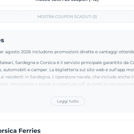
MOSTRA COUPON SCADUTI (3)
es
 per agosto 2026 includono promozioni dirette e vantaggi ottenibil
aleari, Sardegna e Corsica è il servizio principale garantito da C
 automobili e camper. La biglietteria sul sito web e sull'app mobil
e ai residenti in Sardegna. L'operatore navale, che include anche 
ne, ristorazione a bordo e copertura wifi durante la navigazione
Leggi tutto
rsica Ferries