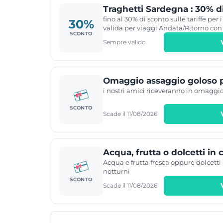
prenotazione. Se non avete ancora un 
Traghetti Sardegna : 30% di
accederete al programma di fidelizza
30% sul prezzo di passeggeri, veicolo,
fino al 30% di sconto sulle tariffe per
30%
valida per viaggi Andata/Ritorno con
SCONTO
durata del soggiorno in Continente è 
Sempre valido
Prenotabile a partire da 30 giorni pr
Promo Residenti Sardegna non è modi
valida entro i limiti dei posti disponibi
Omaggio assaggio goloso p
i nostri amici riceveranno in omaggi
SCONTO
Scade il 11/08/2026
Acqua, frutta o dolcetti in 
Acqua e frutta fresca oppure dolcetti
notturni
SCONTO
Scade il 11/08/2026