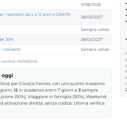
11/08/2026
er i bambini da 4 a 12 anni e GRATIS
28/02/2027
Sempre valido
del 30%
28/02/2027
i residenti
Sempre valido
A
g
a verifica: 06/08/2026
s
B
s oggi
q
attive per Corsica Ferries, con uno sconto massimo
c
giorni,
12
in scadenza entro 7 giorni e
3
sempre
uzione (50%), Viaggiare in famiglia (50%), Weekend
 attivazione diretta, senza codice. Ultima verifica: