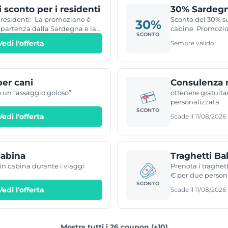
conto, iscrivetevi subito e
 sconto per i residenti
30% Sardegn
zione Corsica Club ! Sconto del
 cabine Condizioni sul sito
 i residenti: La promozione è
Sconto del 30% su
30%
 partenza dalla Sardegna e la
cabine. Promozio
SCONTO
limitata a 30 giorni.
Vedi l'offerta
Sempre valido
ima della data del viaggio. La
ficabile né rimborsabile ed è
li.
er cani
Consulenza n
o un “assaggio goloso”
ottenere gratuit
personalizzata
SCONTO
Vedi l'offerta
Scade il 11/08/2026
cabina
Traghetti Bal
 in cabina durante i viaggi
Prenota i traghett
€ per due person
SCONTO
Vedi l'offerta
Scade il 11/08/2026
Mostra tutti i 26 coupon (+10)