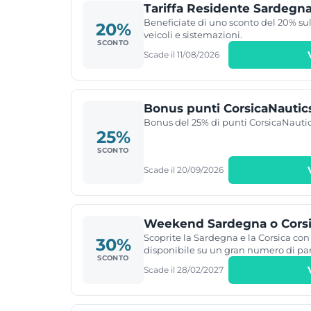
Tariffa Residente Sardegn
Beneficiate di uno sconto del 20% sul
20%
veicoli e sistemazioni.
SCONTO
Scade il 11/08/2026
Bonus punti CorsicaNautic
Bonus del 25% di punti CorsicaNauti
25%
SCONTO
Scade il 20/09/2026
Weekend Sardegna o Corsi
Scoprite la Sardegna e la Corsica con
30%
disponibile su un gran numero di par
SCONTO
Sardegna e la Corsica) e da Savona (pe
Scade il 28/02/2027
trascorrere un lungo week-end o una 
giorni in Sardegna o in Corsica. Per a
promozione, collegatevi al vostro con