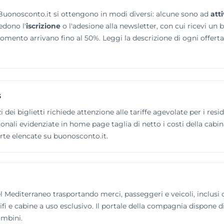
u Buonosconto.it si ottengono in modi diversi: alcune sono ad
att
edono l'
iscrizione
o l'adesione alla newsletter, con cui ricevi un 
momento arrivano fino al 50%. Leggi la descrizione di ogni offe
s
dei biglietti richiede attenzione alle tariffe agevolate per i reside
onali evidenziate in home page taglia di netto i costi della cabi
ferte elencate su buonosconto.it.
l Mediterraneo trasportando merci, passeggeri e veicoli, inclus
wifi e cabine a uso esclusivo. Il portale della compagnia dispone 
ambini.