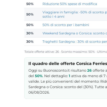
50%
Riduzione 50% spese di modifica
Viaggiare in famiglia: -50% di sconto p
50%
sotto i 4 anni
50%
50% di sconto per i bambini
30%
Weekend Sardegna o Corsica: sconto 
30%
Traghetti Sardegna : 30% di sconto per 
Totale offerte attive: 26 · Sconto massimo: 50% · Ultim
Il quadro delle offerte Corsica Ferrie
Oggi su Buonosconto.it risultano
26
offerte 
del
50%
. Nel dettaglio:
1
attiva da meno di 7 
valide. Le più convenienti del momento: Rid
Sardegna o Corsica: sconto del (30%). Tutte ad
06/08/2026.