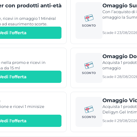
 con prodotti anti-età
Omaggio Su
Con l’acquisto di
omaggio la Sum
, ricevi in omaggio 1 Minéral
o ad esaurimento scorte.
SCONTO
Vedi l'offerta
Scade il 23/08/202
Omaggio Dop
nella promo e ricevi in
Acquista 1 prodot
a da 15 ml
omaggio
SCONTO
Vedi l'offerta
Scade il 28/08/202
a
Omaggio Vi
one e ricevi 1 minisize
Acquista 1 prodot
Deligyn Gel Inti
SCONTO
Vedi l'offerta
Scade il 29/08/202