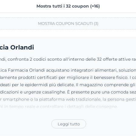
Mostra tutti i 32 coupon (+16)
MOSTRA COUPON SCADUTI (3)
cia Orlandi
i, confronta 2 codici sconto all'interno delle 32 offerte attive r
 Antica Farmacia Orlandi acquistano integratori alimentari, soluz
amente prodotti certificati per migliorare il benessere fisico. I c
 ideati per le epidermidi più delicate. Il magazzino comprende gli 
medicazioni e urgenze casalinghe. È presente pure una comoda sezio
per smartphone o la piattaforma web tradizionale, la persona gest
ni in tempo reale e controllare i dettagli delle consegne.
Leggi tutto