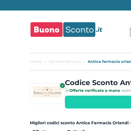
Home
Salute e bellezza
Antica farmacia orla
Codice Sconto An
✓
Offerte verificate a mano ·
com
✓
Migliori codici sconto Antica Farmacia Orlandi