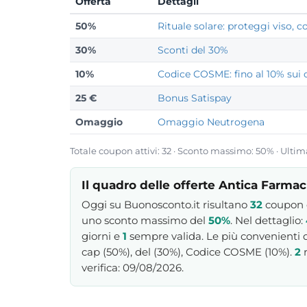
Offerta
Dettagli
50%
Rituale solare: proteggi viso, c
30%
Sconti del 30%
10%
Codice COSME: fino al 10% sui 
25 €
Bonus Satispay
Omaggio
Omaggio Neutrogena
Totale coupon attivi: 32 · Sconto massimo: 50% · Ultim
Il quadro delle offerte Antica Farmac
Oggi su Buonosconto.it risultano
32
coupon e
uno sconto massimo del
50%
. Nel dettaglio:
giorni e
1
sempre valida. Le più convenienti d
cap (50%), del (30%), Codice COSME (10%).
2
r
verifica: 09/08/2026.