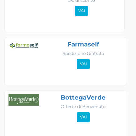
5€ di sconto
VAI
Farmaself
Spedizione Gratuita
VAI
BottegaVerde
Offerte di Benvenuto
VAI