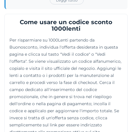
piano come Air Optix, Biofinity e Acuvue. A
completamento dell'offerta, il portale vende liquidi
specifici, colliri, gocce e soluzioni per la cura
Come usare un codice sconto
quotidiana degli occhi. L'acquisto tramite e-
1000lenti
commerce è supportato da una capillare rete di ottici
Per risparmiare su 1000Lenti partendo da
convenzionati, i quali consentono di ricevere una
Buonosconto, individua l'offerta desiderata in questa
consulenza professionale dal vivo o di ritirare i propri
pagina e clicca sul tasto "Vedi il codice" o "Vedi
ordini direttamente in sede.
l'offerta". Se viene visualizzato un codice alfanumerico,
copialo e visita il sito ufficiale del negozio. Aggiungi le
lenti a contatto o i prodotti per la manutenzione al
carrello e procedi verso la fase di checkout. Cerca il
campo dedicato all'inserimento del codice
promozionale, che in genere si trova nel riepilogo
dell'ordine o nella pagina di pagamento; incolla il
codice e applicalo per aggiornare l'importo totale. Se
invece si tratta di un'offerta senza codice, clicca
semplicemente sul link per essere indirizzato
direttamente alla promozione attiva sul sito.