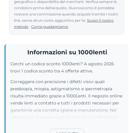
geografica o disponibilita del merchant. Verifica sempre le
condizioni prima dell'acquisto. Buonosconto.it potrebbe
ricevere una commissione quando acquisti tramite i nostri
link, senza alcun costo aggiuntivo per te.
Scopri il nostro
metodo
·
Come guadagniamo
Informazioni su 1000lenti
Cerchi un codice sconto 1000lenti? A agosto 2026
trovi 1 codice sconto tra 4 offerte attive.
Correggere con precisione i difetti visivi quali
presbiopia, miopia, astigmatismo e ipermetropia
risulta immediato grazie a 1000Lenti. Il negozio online
vende lenti a contatto e tutti i prodotti necessari per
garantirne una corretta igiene e manutenzione. Nel
catalogo si alternano opzioni mensili, quindicinali e
giornaliere, incluse le varianti multifocali, toriche e
colorate. L'assortimento ospita brand di primissimo
Leggi tutto