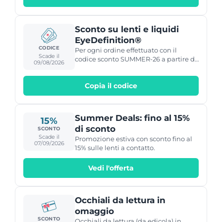
Sconto su lenti e liquidi
EyeDefinition®
CODICE
Per ogni ordine effettuato con il
Scade il
codice sconto SUMMER-26 a partire da
09/08/2026
lunedì 13 luglio 2026 compresa, verrà
dato in omaggio 1 paio di occhiali per
Copia il codice
eclissi con marchio 1000Lenti®
Summer Deals: fino al 15%
15%
di sconto
SCONTO
Scade il
Promozione estiva con sconto fino al
07/09/2026
15% sulle lenti a contatto.
Vedi l'offerta
Occhiali da lettura in
omaggio
SCONTO
Occhiali da lettura (da edicola) in