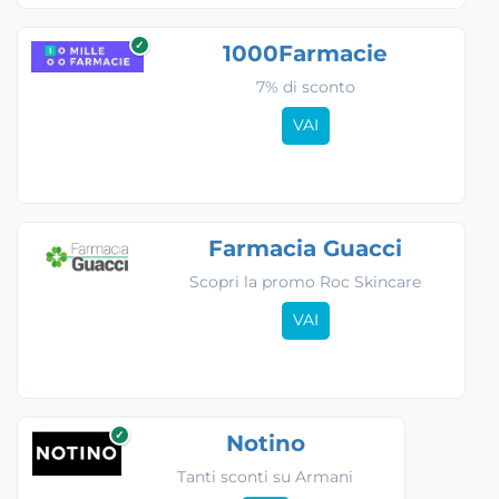
✓
1000Farmacie
7% di sconto
VAI
Farmacia Guacci
Scopri la promo Roc Skincare
VAI
✓
Notino
Tanti sconti su Armani