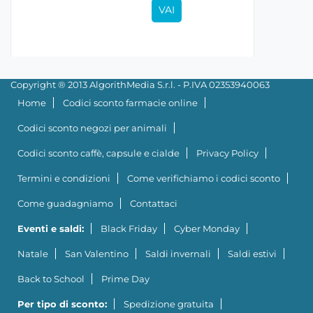
VAI
Copyright ® 2013 AlgorithMedia S.r.l. - P.IVA 02353940063
Home
Codici sconto farmacie online
Codici sconto negozi per animali
Codici sconto caffè, capsule e cialde
Privacy Policy
Termini e condizioni
Come verifichiamo i codici sconto
Come guadagniamo
Contattaci
Eventi e saldi:
Black Friday
Cyber Monday
Natale
San Valentino
Saldi invernali
Saldi estivi
Back to School
Prime Day
Per tipo di sconto:
Spedizione gratuita