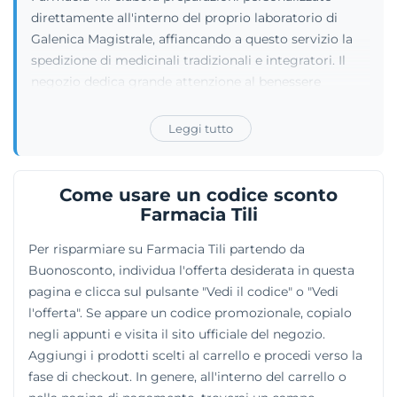
direttamente all'interno del proprio laboratorio di
Galenica Magistrale, affiancando a questo servizio la
spedizione di medicinali tradizionali e integratori. Il
negozio dedica grande attenzione al benessere
dell'apparato urogenitale e propone rimedi
omeopatici mirati, insieme a formulazioni di
Leggi tutto
dermocosmesi naturale per i capelli, il viso e il corpo.
L'assortimento include apparecchi medici, articoli
sanitari, alimenti per soggetti celiaci o prodotti
Come usare un codice sconto
aproteici e linee per la cura dei neonati. L'azienda
Farmacia Tili
commercializza brand storici come Boiron, Alfasigma
Per risparmiare su Farmacia Tili partendo da
e Aboca, dando grande visibilità anche al marchio
Buonosconto, individua l'offerta desiderata in questa
proprietario Tilab, garanzia di una produzione
pagina e clicca sul pulsante "Vedi il codice" o "Vedi
interamente radicata in Italia.
l'offerta". Se appare un codice promozionale, copialo
negli appunti e visita il sito ufficiale del negozio.
Aggiungi i prodotti scelti al carrello e procedi verso la
fase di checkout. In genere, all'interno del carrello o