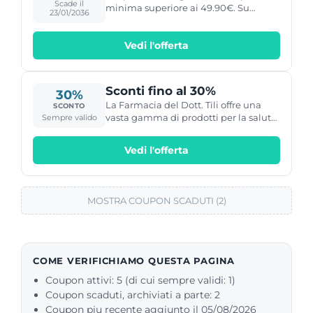
Scade il
minima superiore ai 49.90€. Su
23/01/2036
importi inferiori a questa cifra il costo
di spedizione è pari a 4.90€
Vedi l'offerta
Sconti fino al 30%
30%
La Farmacia del Dott. Tili offre una
SCONTO
vasta gamma di prodotti per la salute
Sempre valido
e il benessere con offerte fino al 30% di
sconto.
Vedi l'offerta
MOSTRA COUPON SCADUTI (2)
COME VERIFICHIAMO QUESTA PAGINA
Coupon attivi: 5 (di cui sempre validi: 1)
Coupon scaduti, archiviati a parte: 2
Coupon piu recente aggiunto il 05/08/2026