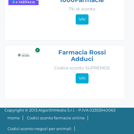
7% di sconto
VAI
✓
Farmacia Rossi
Adduci
Codice sconto SUPREMO5
VAI
Copyright ® 2013 AlgorithMedia S.r.l. - P.IVA 02353940063
Home
Codici sconto farmacie online
Codici sconto negozi per animali