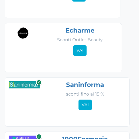
Echarme
Sconti Outlet Beauty
VAI
✓
Saninforma
sconti fino al 15 %
VAI
✓
1000Farmacie