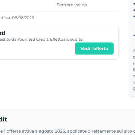
Sempre valido
erifica: 08/08/2026
ati
estito da Younited Credit. Effettualo subito!
Vedi l'offerta
A
g
s
B
q
c
dit
 1 offerta attiva a agosto 2026, applicate direttamente sul sito 