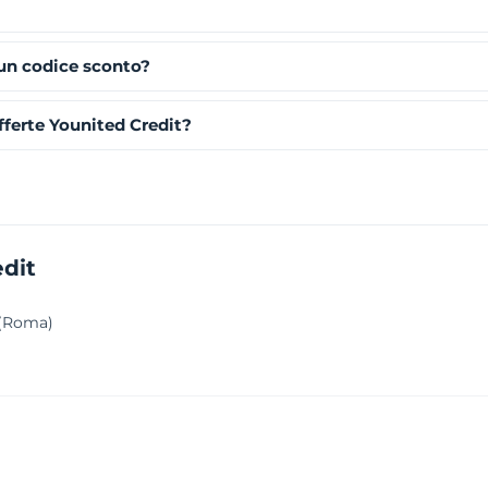
 un codice sconto?
ferte Younited Credit?
edit
 (Roma)