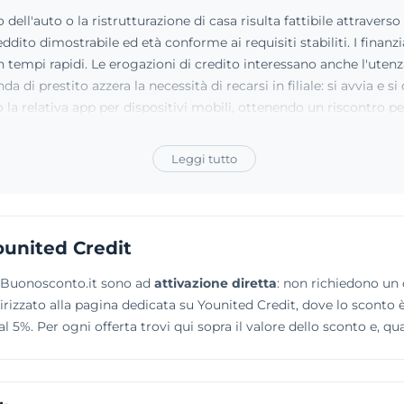
dell'auto o la ristrutturazione di casa risulta fattibile attraverso
i reddito dimostrabile ed età conforme ai requisiti stabiliti. I fin
n tempi rapidi. Le erogazioni di credito interessano anche l'utenza 
a di prestito azzera la necessità di recarsi in filiale: si avvia 
o la relativa app per dispositivi mobili, ottenendo un riscontro pe
Leggi tutto
ounited Credit
su Buonosconto.it sono ad
attivazione diretta
: non richiedono un c
indirizzato alla pagina dedicata su Younited Credit, dove lo scont
l 5%. Per ogni offerta trovi qui sopra il valore dello sconto e, qu