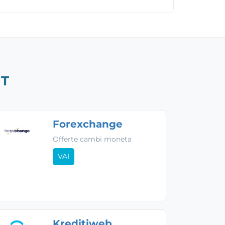
IT
Forexchange
Offerte cambi moneta
VAI
Kreditiweb