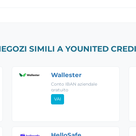
EGOZI SIMILI A YOUNITED CRED
Wallester
Conto IBAN aziendale
gratuito
VAI
HelloSafe