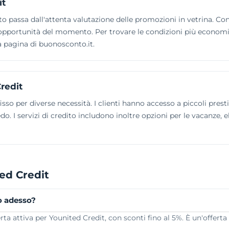
it
to passa dall'attenta valutazione delle promozioni in vetrina. Co
opportunità del momento. Per trovare le condizioni più economiche
ra pagina di buonosconto.it.
Credit
sso per diverse necessità. I clienti hanno accesso a piccoli prestit
edo. I servizi di credito includono inoltre opzioni per le vacanze,
ed Credit
o adesso?
a attiva per Younited Credit, con sconti fino al 5%. È un'offerta 