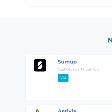
N
Sumup
Cashback carta SumUp
VAI
Assivia