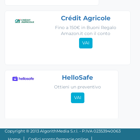
Crédit Agricole
Fino a 150€ in Buoni Regalo
Amazon.it con il conto
VAI
HelloSafe
Ottieni un preventivo
VAI
Copyright ® 2013 AlgorithMedia S.r.l. - P.IVA 02353940063
Home
Codici sconto farmacie online