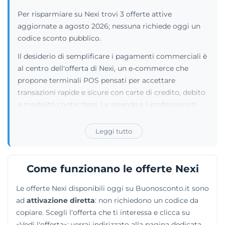
Per risparmiare su Nexi trovi 3 offerte attive
aggiornate a agosto 2026; nessuna richiede oggi un
codice sconto pubblico.
Il desiderio di semplificare i pagamenti commerciali è
al centro dell'offerta di Nexi, un e-commerce che
propone terminali POS pensati per accettare
transazioni rapide e sicure con carte di credito, debito
e modalità contactless. Le aziende e i professionisti
possono selezionare modelli della linea SmartPOS,
declinati nelle varianti Mini, Cordless e SoftPos, oltre a
Leggi tutto
rifornirsi di accessori come i rotolini di carta. Chi
necessita di strumenti completi può optare per i
sistemi di cassa Nexi Smart Cassa e Nexi Smart
Come funzionano le offerte Nexi
Commerce, capaci di unire pagamenti e adempimenti
Le offerte Nexi disponibili oggi su Buonosconto.it sono
fiscali. Sono presenti anche opzioni per gli store
ad
attivazione diretta
: non richiedono un codice da
digitali, con i servizi XPAY LINK, XPAY EASY e XPAY
copiare. Scegli l'offerta che ti interessa e clicca su
PRO da implementare facilmente nei siti web
«Vedi l'offerta»: verrai indirizzato alla pagina dedicata
aziendali.