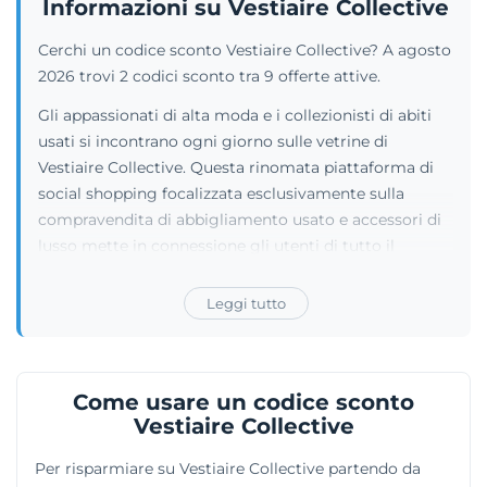
Informazioni su Vestiaire Collective
Cerchi un codice sconto Vestiaire Collective? A agosto
2026 trovi 2 codici sconto tra 9 offerte attive.
Gli appassionati di alta moda e i collezionisti di abiti
usati si incontrano ogni giorno sulle vetrine di
Vestiaire Collective. Questa rinomata piattaforma di
social shopping focalizzata esclusivamente sulla
compravendita di abbigliamento usato e accessori di
lusso mette in connessione gli utenti di tutto il
pianeta, offrendo loro uno spazio protetto per
scambiare articoli firmati di seconda mano.
Leggi tutto
Sfogliando le categorie si incrociano borse e capi di
stilisti del calibro di Balenciaga, Gucci, Chanel e
Cartier. A differenza di un normale mercatino,
Come usare un codice sconto
l'azienda si avvale di una squadra interna di esperti che
Vestiaire Collective
esamina gli oggetti. Questo iter di autenticazione
assicura che ogni vestito sia originale, tutelando
Per risparmiare su Vestiaire Collective partendo da
l'acquirente.