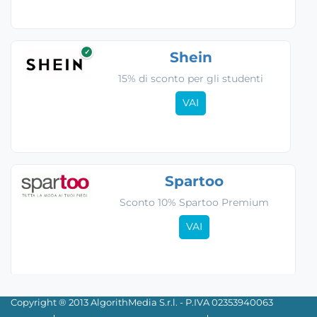
✓
Shein
15% di sconto per gli studenti
VAI
Spartoo
Sconto 10% Spartoo Premium
VAI
Copyright ® 2013 AlgorithMedia S.r.l. - P.IVA 02353940063