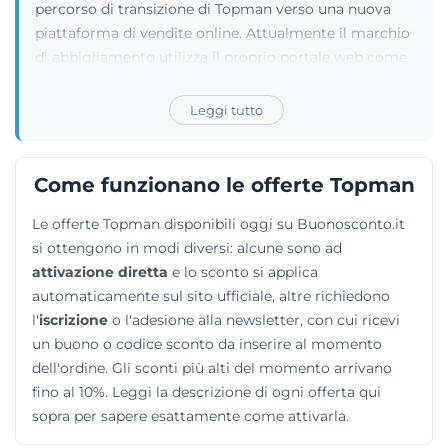
percorso di transizione di Topman verso una nuova
piattaforma di vendite online. Attualmente il marchio
di abbigliamento utilizza il proprio portale web come
canale di comunicazione per mantenere i clienti
informati sulle prossime novità. Questo servizio di
Leggi tutto
aggiornamento è dedicato agli utenti che desiderano
ricevere in anteprima i dettagli sul lancio del futuro
negozio digitale, oltre a scoprire informazioni inedite
Come funzionano le offerte Topman
su nuove collezioni, collaborazioni esclusive ed eventi
Le offerte Topman disponibili oggi su Buonosconto.it
imminenti. Iscrivendosi al servizio, il pubblico attento
si ottengono in modi diversi: alcune sono ad
alle tendenze fashion si assicura di non perdere alcun
attivazione diretta
e lo sconto si applica
aggiornamento su uno dei ritorni più attesi nel
automaticamente sul sito ufficiale, altre richiedono
settore dell'abbigliamento maschile.
l'
iscrizione
o l'adesione alla newsletter, con cui ricevi
un buono o codice sconto da inserire al momento
dell'ordine. Gli sconti più alti del momento arrivano
fino al 10%. Leggi la descrizione di ogni offerta qui
sopra per sapere esattamente come attivarla.