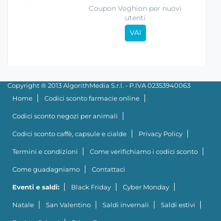
Coupon Voghion per nuovi
utenti
VAI
Copyright ® 2013 AlgorithMedia S.r.l. - P.IVA 02353940063
Home
Codici sconto farmacie online
Codici sconto negozi per animali
Codici sconto caffè, capsule e cialde
Privacy Policy
Termini e condizioni
Come verifichiamo i codici sconto
Come guadagniamo
Contattaci
Eventi e saldi:
Black Friday
Cyber Monday
Natale
San Valentino
Saldi invernali
Saldi estivi