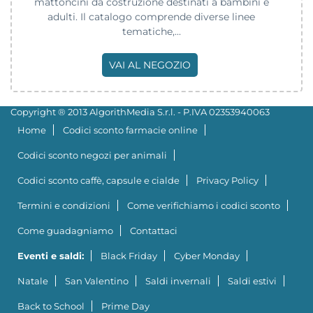
mattoncini da costruzione destinati a bambini e
adulti. Il catalogo comprende diverse linee
tematiche,...
VAI AL NEGOZIO
Copyright ® 2013 AlgorithMedia S.r.l. - P.IVA 02353940063
Home
Codici sconto farmacie online
Codici sconto negozi per animali
Codici sconto caffè, capsule e cialde
Privacy Policy
Termini e condizioni
Come verifichiamo i codici sconto
Come guadagniamo
Contattaci
Eventi e saldi:
Black Friday
Cyber Monday
Natale
San Valentino
Saldi invernali
Saldi estivi
Back to School
Prime Day