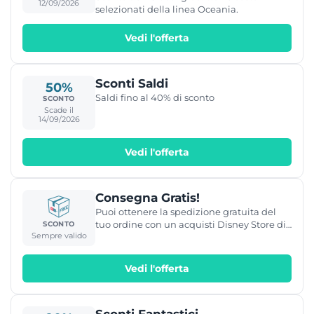
12/09/2026
selezionati della linea Oceania.
Vedi l'offerta
Sconti Saldi
50%
Saldi fino al 40% di sconto
SCONTO
Scade il
14/09/2026
Vedi l'offerta
Consegna Gratis!
Puoi ottenere la spedizione gratuita del
tuo ordine con un acquisti Disney Store di
SCONTO
Sempre valido
almeno 60€! Da questa soglia di spesa le
spese di consegna sono infatti azzerate.
Vedi l'offerta
Sconti Fantastici