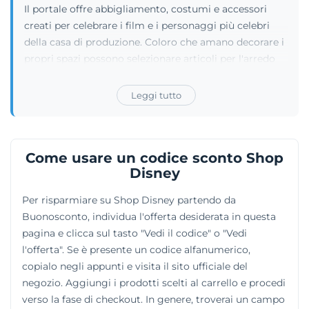
Il portale offre abbigliamento, costumi e accessori
creati per celebrare i film e i personaggi più celebri
della casa di produzione. Coloro che amano decorare i
propri spazi possono selezionare articoli per l'arredo
domestico e giochi tematici. I più esigenti possono
scoprire edizioni limitate e collaborazioni particolari,
Leggi tutto
comprese quelle dedicate al mondo delle corse.
Quando serve una sorpresa, sono presenti
innumerevoli idee regalo e comodi buoni elettronici
Come usare un codice sconto Shop
pronti per l'acquisto. La piattaforma raccoglie tutto
Disney
ciò che appartiene al regno del topolino, assicurando
sempre l'autenticità totale degli oggetti.
Per risparmiare su Shop Disney partendo da
Buonosconto, individua l'offerta desiderata in questa
pagina e clicca sul tasto "Vedi il codice" o "Vedi
l'offerta". Se è presente un codice alfanumerico,
copialo negli appunti e visita il sito ufficiale del
negozio. Aggiungi i prodotti scelti al carrello e procedi
verso la fase di checkout. In genere, troverai un campo