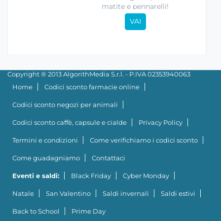
matite e pennarelli!
VAI
Copyright ® 2013 AlgorithMedia S.r.l. - P.IVA 02353940063
Home
Codici sconto farmacie online
Codici sconto negozi per animali
Codici sconto caffè, capsule e cialde
Privacy Policy
Termini e condizioni
Come verifichiamo i codici sconto
Come guadagniamo
Contattaci
Eventi e saldi:
Black Friday
Cyber Monday
Natale
San Valentino
Saldi invernali
Saldi estivi
Back to School
Prime Day