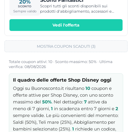
20%
Scopri tutti gli sconti disponibili sui
SCONTO
prodotti d'abbigliamento, accessori e
Sempre valido
scarpe
Vedi l'offerta
MOSTRA COUPON SCADUTI (3)
Totale coupon attivi: 10 · Sconto massimo: 50% · Ultima
verifica: 08/08/2026
Il quadro delle offerte Shop Disney oggi
Oggi su Buonosconto.it risultano
10
coupon e
offerte attive per Shop Disney, con uno sconto
massimo del
50%
. Nel dettaglio:
7
attive da
meno di 7 giorni,
1
in scadenza entro 7 giorni e
2
sempre valide. Le più convenienti del momento:
Saldi (50%), Teli mare (25%), Abbigliamento per
bambini selezionato (25%).
1
richiede un codice,