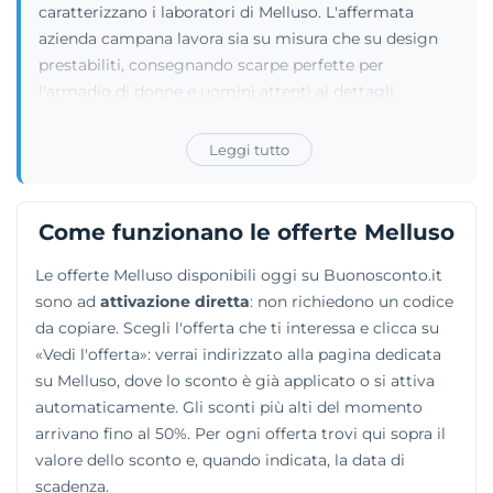
caratterizzano i laboratori di Melluso. L'affermata
azienda campana lavora sia su misura che su design
prestabiliti, consegnando scarpe perfette per
l'armadio di donne e uomini attenti ai dettagli.
Accanto ai luminosi modelli da cerimonia e ai
mocassini classici, i mastri artigiani confezionano
Leggi tutto
sandali aperti, comode sneakers da passeggio e
classiche décolleté. La maniacale cura nella scelta dei
materiali assicura un benessere duraturo per tutta la
Come funzionano le offerte Melluso
pianta del piede. Sfruttando la propria abilità nella
Le offerte Melluso disponibili oggi su Buonosconto.it
lavorazione delle pelli, il marchio ha inoltre lanciato
sono ad
attivazione diretta
: non richiedono un codice
una fortunata divisione per la pelletteria e la valigeria,
da copiare. Scegli l'offerta che ti interessa e clicca su
distribuendo zaini, borse capienti e ottimi bagagli a
«Vedi l'offerta»: verrai indirizzato alla pagina dedicata
mano.
su Melluso, dove lo sconto è già applicato o si attiva
automaticamente. Gli sconti più alti del momento
arrivano fino al 50%. Per ogni offerta trovi qui sopra il
valore dello sconto e, quando indicata, la data di
scadenza.