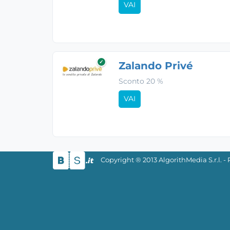
VAI
✓
Zalando Privé
Sconto 20 %
VAI
Copyright ® 2013 AlgorithMedia S.r.l. 