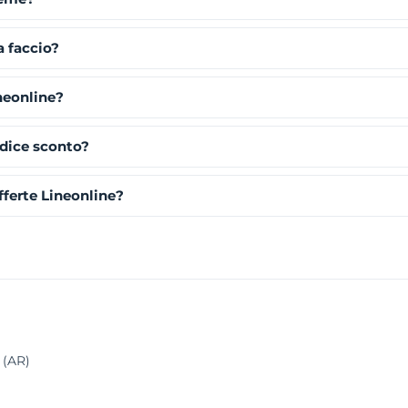
a faccio?
neonline?
odice sconto?
ferte Lineonline?
 (AR)