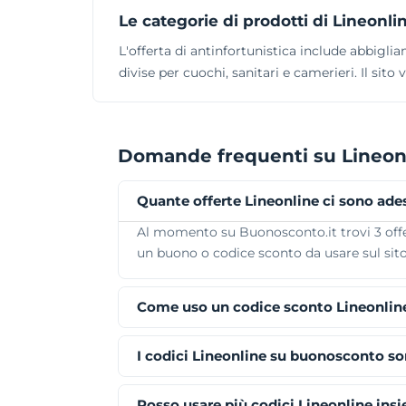
Le categorie di prodotti di Lineonli
L'offerta di antinfortunistica include abbigli
divise per cuochi, sanitari e camerieri. Il sito 
Domande frequenti su Lineon
Quante offerte Lineonline ci sono ade
Al momento su Buonosconto.it trovi 3 offert
un buono o codice sconto da usare sul sito 
Come uso un codice sconto Lineonlin
I codici Lineonline su buonosconto so
Posso usare più codici Lineonline ins