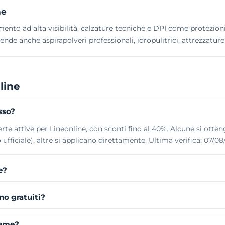
ne
amento ad alta visibilità, calzature tecniche e DPI come protezion
vende anche aspirapolveri professionali, idropulitrici, attrezzature 
line
sso?
e attive per Lineonline, con sconti fino al 40%. Alcune si otteng
ufficiale), altre si applicano direttamente. Ultima verifica: 07/08
e?
no gratuiti?
ieme?