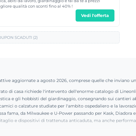
ca, abiti da lavoro, giardinaggio e fai da te a prezzi
gliore qualità con sconti fino al 40% !
Vedi l'offerta
UPON SCADUTI (2)
e attive aggiornate a agosto 2026, comprese quelle che inviano u
 prato di casa richiede l'intervento dell'enorme catalogo di Lineo
stica e gli hobbisti del giardinaggio, consegnando sui cantieri ab
ici o calzature studiate per l'ambito ospedaliero e la lavorazione
cussa fama, da Milwaukee e U-Power passando per Kask, Diadora e 
taglio e dispositivi di trattenuta anticaduta, ma anche performan