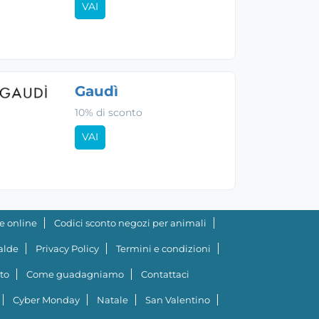
VAI
Gaudì
10% di sconto
VAI
e online
Codici sconto negozi per animali
ialde
Privacy Policy
Termini e condizioni
to
Come guadagniamo
Contattaci
Cyber Monday
Natale
San Valentino