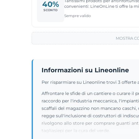
Tantissimi prodotti per antinfortunisti
40%
convenienti: LineOnLine ti offre la mi
SCONTO
Sempre valido
MOSTRA CO
Informazioni su Lineonline
Per risparmiare su Lineonline trovi 3 offert
Affrontare le sfide di un cantiere o curare il
raccordo per l'industria meccanica, l'impianti
scaffali del magazzino non mancano caschi, cam
regge sull'inclusione di costruttori di indis
rivolgono allo store per comprare guanti anti
tagliasiepi per la cura del verde.