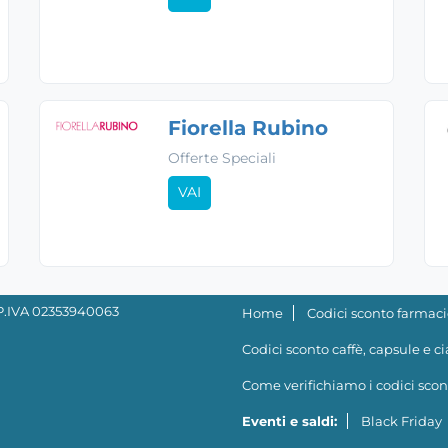
Fiorella Rubino
Offerte Speciali
VAI
- P.IVA 02353940063
Home
Codici sconto farmaci
Codici sconto caffè, capsule e c
Come verifichiamo i codici scon
Eventi e saldi:
Black Friday