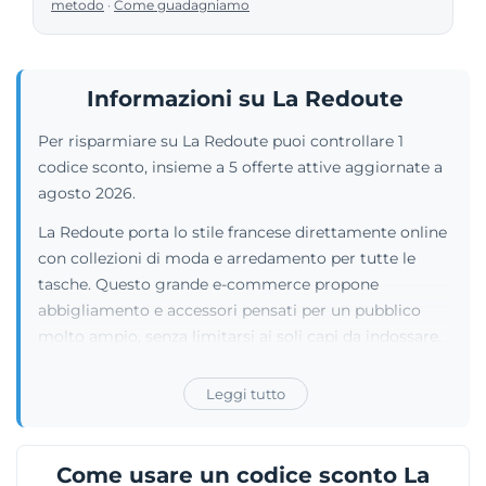
metodo
·
Come guadagniamo
Informazioni su La Redoute
Per risparmiare su La Redoute puoi controllare 1
codice sconto, insieme a 5 offerte attive aggiornate a
agosto 2026.
La Redoute porta lo stile francese direttamente online
con collezioni di moda e arredamento per tutte le
tasche. Questo grande e-commerce propone
abbigliamento e accessori pensati per un pubblico
molto ampio, senza limitarsi ai soli capi da indossare.
Infatti, chi vuole rinnovare gli ambienti domestici vi
troverà un'ampia sezione dedicata ai mobili e alle
Leggi tutto
decorazioni per la casa. Acquistare sul sito è reso
molto facile da strumenti utili, come le guide per
individuare subito la taglia giusta o la comoda barra di
Come usare un codice sconto La