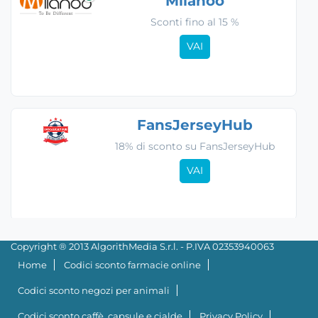
Milanoo
Sconti fino al 15 %
VAI
FansJerseyHub
18% di sconto su FansJerseyHub
VAI
Copyright ® 2013 AlgorithMedia S.r.l. - P.IVA 02353940063
Home
Codici sconto farmacie online
Codici sconto negozi per animali
Codici sconto caffè, capsule e cialde
Privacy Policy