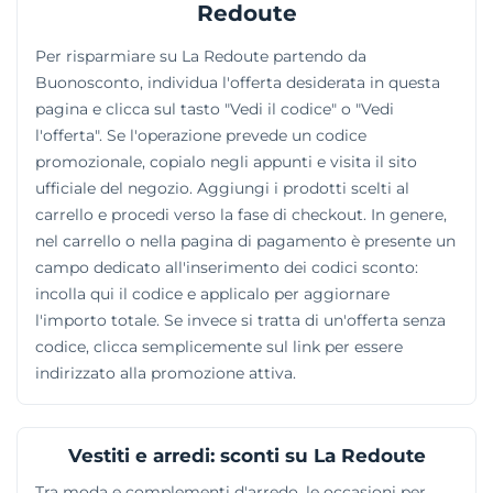
ricerca in cui digitare i codici dei prodotti visti sul
Redoute
catalogo cartaceo per aggiungerli rapidamente al
Per risparmiare su La Redoute partendo da
carrello.
Buonosconto, individua l'offerta desiderata in questa
pagina e clicca sul tasto "Vedi il codice" o "Vedi
l'offerta". Se l'operazione prevede un codice
promozionale, copialo negli appunti e visita il sito
ufficiale del negozio. Aggiungi i prodotti scelti al
carrello e procedi verso la fase di checkout. In genere,
nel carrello o nella pagina di pagamento è presente un
campo dedicato all'inserimento dei codici sconto:
incolla qui il codice e applicalo per aggiornare
l'importo totale. Se invece si tratta di un'offerta senza
codice, clicca semplicemente sul link per essere
indirizzato alla promozione attiva.
Vestiti e arredi: sconti su La Redoute
Tra moda e complementi d'arredo, le occasioni per