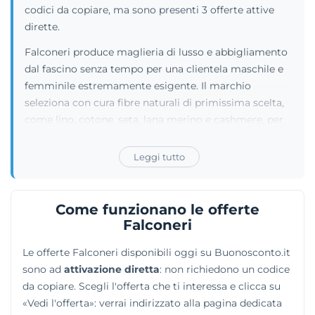
codici da copiare, ma sono presenti 3 offerte attive
dirette.
Falconeri produce maglieria di lusso e abbigliamento
dal fascino senza tempo per una clientela maschile e
femminile estremamente esigente. Il marchio
seleziona con cura fibre naturali di primissima scelta,
come lino, cotone, seta, lana merino e cashmere, per
confezionare capi versatili e resistenti. I clienti
possono acquistare cardigan, morbidi maglioni, tute
Leggi tutto
in cashmere, pantaloni, abiti e raffinati capispalla.
L'eleganza degli outfit può essere completata con
cinture e foulard, ma l'offerta si spinge anche oltre il
Come funzionano le offerte
guardaroba esplorando accessori per animali, profumi
Falconeri
esclusivi e articoli per la casa. I processi produttivi
Le offerte Falconeri disponibili oggi su Buonosconto.it
uniscono l'artigianalità tipica del made in Italy a
sono ad
attivazione diretta
: non richiedono un codice
tecniche innovative per dare forma a vestiti capaci di
da copiare. Scegli l'offerta che ti interessa e clicca su
sfidare le mode passeggere.
«Vedi l'offerta»: verrai indirizzato alla pagina dedicata