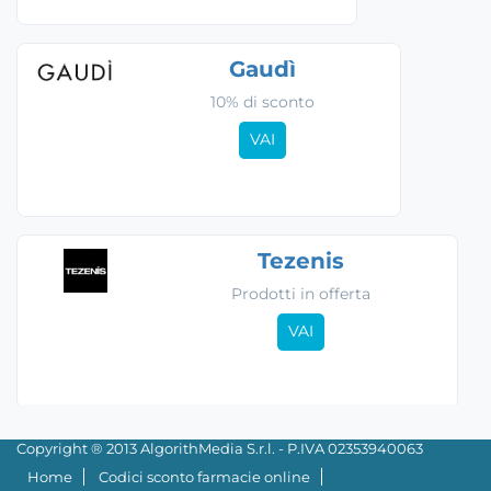
Gaudì
10% di sconto
VAI
Tezenis
Prodotti in offerta
VAI
Copyright ® 2013 AlgorithMedia S.r.l. - P.IVA 02353940063
Home
Codici sconto farmacie online