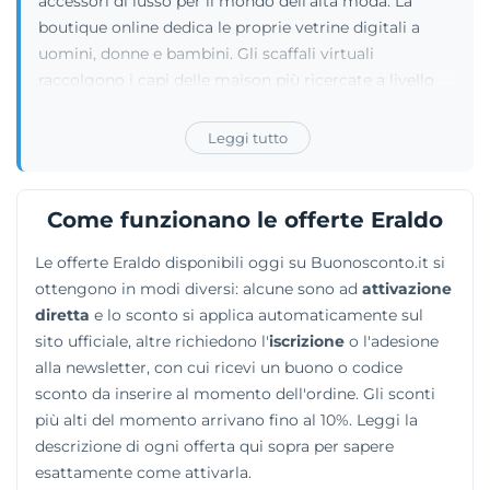
accessori di lusso per il mondo dell'alta moda. La
boutique online dedica le proprie vetrine digitali a
uomini, donne e bambini. Gli scaffali virtuali
raccolgono i capi delle maison più ricercate a livello
internazionale, esibendo le collezioni di marchi
prestigiosi come Saint Laurent, Balenciaga, Prada e
Leggi tutto
Gucci. L'assortimento alterna i completi sartoriali
dalle linee eleganti a capi più contemporanei, come le
sneakers di tendenza. Il catalogo si spinge oltre il
Come funzionano le offerte Eraldo
vestiario proponendo borse a tracolla, occhiali da sole
Le offerte Eraldo disponibili oggi su Buonosconto.it si
alla moda e gioielli rifiniti. I pezzi disponibili
ottengono in modi diversi: alcune sono ad
attivazione
soddisfano le aspettative di un pubblico sofisticato,
diretta
e lo sconto si applica automaticamente sul
alla ricerca di prodotti elitari adatti alle occasioni
sito ufficiale, altre richiedono l'
iscrizione
o l'adesione
importanti.
alla newsletter, con cui ricevi un buono o codice
sconto da inserire al momento dell'ordine. Gli sconti
più alti del momento arrivano fino al 10%. Leggi la
descrizione di ogni offerta qui sopra per sapere
esattamente come attivarla.