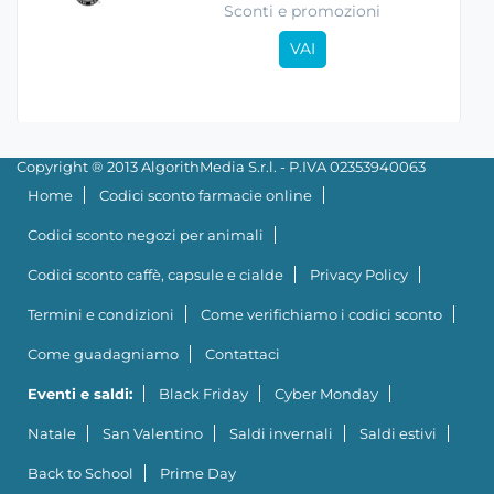
Sconti e promozioni
VAI
Copyright ® 2013 AlgorithMedia S.r.l. - P.IVA 02353940063
Home
Codici sconto farmacie online
Codici sconto negozi per animali
Codici sconto caffè, capsule e cialde
Privacy Policy
Termini e condizioni
Come verifichiamo i codici sconto
Come guadagniamo
Contattaci
Eventi e saldi:
Black Friday
Cyber Monday
Natale
San Valentino
Saldi invernali
Saldi estivi
Back to School
Prime Day