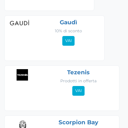
Gaudì
10% di sconto
VAI
Tezenis
Prodotti in offerta
VAI
Scorpion Bay