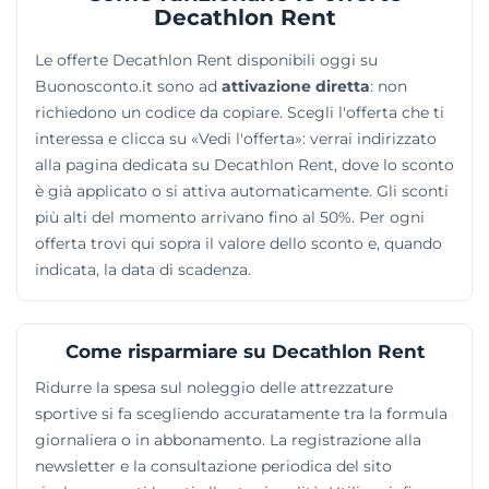
prenotati. I contratti prevedono una notevole
Decathlon Rent
flessibilità temporale, permettendo pagamenti
Le offerte Decathlon Rent disponibili oggi su
giornalieri o la sottoscrizione di specifiche formule in
Buonosconto.it sono ad
attivazione diretta
: non
abbonamento, adattandosi alla durata effettiva delle
richiedono un codice da copiare. Scegli l'offerta che ti
escursioni o degli allenamenti.
interessa e clicca su «Vedi l'offerta»: verrai indirizzato
alla pagina dedicata su Decathlon Rent, dove lo sconto
è già applicato o si attiva automaticamente. Gli sconti
più alti del momento arrivano fino al 50%. Per ogni
offerta trovi qui sopra il valore dello sconto e, quando
indicata, la data di scadenza.
Come risparmiare su Decathlon Rent
Ridurre la spesa sul noleggio delle attrezzature
sportive si fa scegliendo accuratamente tra la formula
giornaliera o in abbonamento. La registrazione alla
newsletter e la consultazione periodica del sito