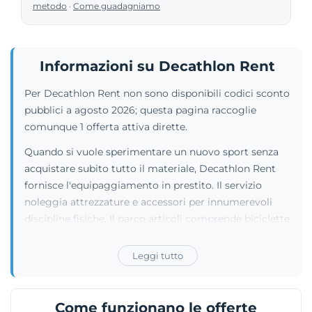
metodo
·
Come guadagniamo
Informazioni su Decathlon Rent
Per Decathlon Rent non sono disponibili codici sconto
pubblici a agosto 2026; questa pagina raccoglie
comunque 1 offerta attiva dirette.
Quando si vuole sperimentare un nuovo sport senza
acquistare subito tutto il materiale, Decathlon Rent
fornisce l'equipaggiamento in prestito. Il servizio
noleggia attrezzature e accessori per innumerevoli
discipline fisiche. Il parco articoli comprende biciclette
per ogni età, tavole da snowboard e sci per l'inverno,
tende e dispositivi per il campeggio, oltre a SUP e
Leggi tutto
kayak per le attività acquatiche. L'organizzazione
sfrutta la rete dei negozi fisici del gruppo, dove i
clienti si recano per ritirare e riconsegnare i prodotti
Come funzionano le offerte