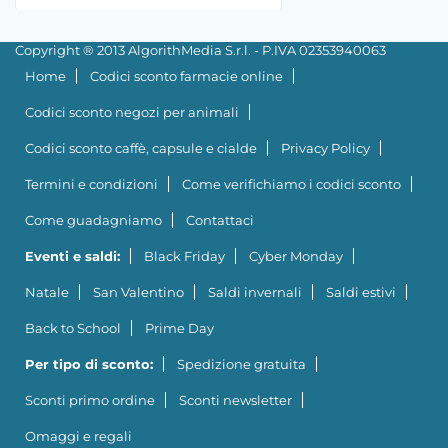
Copyright ® 2013 AlgorithMedia S.r.l. - P.IVA 02353940063
Home
Codici sconto farmacie online
Codici sconto negozi per animali
Codici sconto caffè, capsule e cialde
Privacy Policy
Termini e condizioni
Come verifichiamo i codici sconto
Come guadagniamo
Contattaci
Eventi e saldi:
Black Friday
Cyber Monday
Natale
San Valentino
Saldi invernali
Saldi estivi
Back to School
Prime Day
Per tipo di sconto:
Spedizione gratuita
Sconti primo ordine
Sconti newsletter
Omaggi e regali