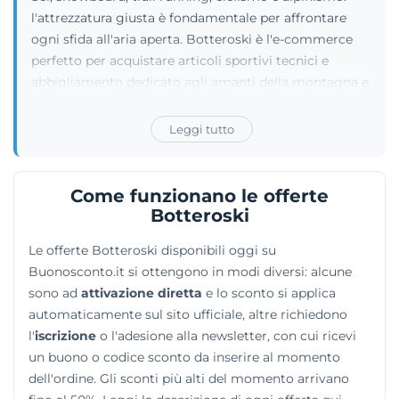
l'attrezzatura giusta è fondamentale per affrontare
ogni sfida all'aria aperta. Botteroski è l'e-commerce
perfetto per acquistare articoli sportivi tecnici e
abbigliamento dedicato agli amanti della montagna e
dell'outdoor. L'offerta abbraccia un pubblico
diversificato grazie a intere categorie riservate
Leggi tutto
all'uomo, alla donna e al comparto junior, includendo
persino forniture su misura per gli Sci Club. Dalle
maschere agli scarponi, passando per i caschi e le
Come funzionano le offerte
biciclette, il negozio copre ogni tipo di necessità per le
Botteroski
escursioni o le discese sulla neve. Le sezioni riservate
Le offerte Botteroski disponibili oggi su
alle promozioni stagionali e agli ultimi arrivi
Buonosconto.it si ottengono in modi diversi: alcune
permettono di scoprire sempre nuovi materiali per il
sono ad
attivazione diretta
e lo sconto si applica
trekking e per gli sport invernali.
automaticamente sul sito ufficiale, altre richiedono
l'
iscrizione
o l'adesione alla newsletter, con cui ricevi
un buono o codice sconto da inserire al momento
dell'ordine. Gli sconti più alti del momento arrivano