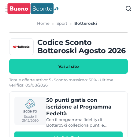
Home
Sport
Botteroski
Codice Sconto
Botteroski Agosto 2026
Vai al sito
Totale offerte attive: 5 · Sconto massimo: 50% · Ultima
verifica: 09/08/2026
50 punti gratis con
iscrizione al Programma
SCONTO
Fedeltà
Scade il
Con il programma fidelity di
31/12/2030
BotteroSki colleziona punti e
trasformali in sconti immediati!
Richiedi la card e subito per te 50