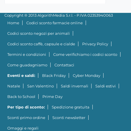
Copyright ® 2013 AlgorithMedia S.r.l. - P.IVA 02353940063
Home
Codici sconto farmacie online
Codici sconto negozi per animali
Codici sconto caffè, capsule e cialde
Privacy Policy
Termini e condizioni
Come verifichiamo i codici sconto
Come guadagniamo
Contattaci
Eventi e saldi:
Black Friday
Cyber Monday
Natale
San Valentino
Saldi invernali
Saldi estivi
Back to School
Prime Day
Per tipo di sconto:
Spedizione gratuita
Sconti primo ordine
Sconti newsletter
Omaggi e regali