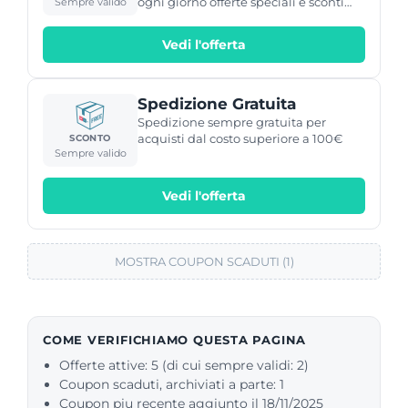
ogni giorno offerte speciali e sconti
Sempre valido
esclusivi su una selezione di prodotti
del catalogo: Abbigliamento e scarpe
Vedi l'offerta
sportive, accessori per lo sci, per lo
snowboarding e per tutti gli altri sport.
Scopri le offerte in corso oggi e
approfitta degli sconti al 50% per
Spedizione Gratuita
acquistare online risparmiando tutti
Spedizione sempre gratuita per
gli articoli sportivi che ti servono!
acquisti dal costo superiore a 100€
SCONTO
Sempre valido
Vedi l'offerta
MOSTRA COUPON SCADUTI (1)
COME VERIFICHIAMO QUESTA PAGINA
Offerte attive: 5 (di cui sempre validi: 2)
Coupon scaduti, archiviati a parte: 1
Coupon piu recente aggiunto il 18/11/2025