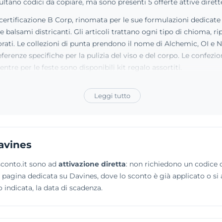
tano codici da copiare, ma sono presenti 5 offerte attive dirett
ertificazione B Corp, rinomata per le sue formulazioni dedicate a
balsami districanti. Gli articoli trattano ogni tipo di chioma, rip
lorati. Le collezioni di punta prendono il nome di Alchemic, OI e 
eferenze specifiche per la pulizia del viso e del corpo. Le confez
entre per le feste sono disponibili kit regalo assortiti.
Leggi tutto
avines
sconto.it sono ad
attivazione diretta
: non richiedono un codice da
alla pagina dedicata su Davines, dove lo sconto è già applicato o 
o indicata, la data di scadenza.