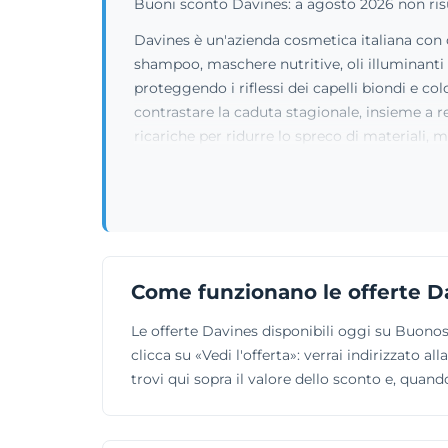
Buoni sconto Davines: a agosto 2026 non risul
Davines è un'azienda cosmetica italiana con c
shampoo, maschere nutritive, oli illuminanti e 
proteggendo i riflessi dei capelli biondi e co
contrastare la caduta stagionale, insieme a r
ricariche per ridurre lo spreco di materiali, m
Come funzionano le offerte D
Le offerte Davines disponibili oggi su Buono
clicca su «Vedi l'offerta»: verrai indirizzato 
trovi qui sopra il valore dello sconto e, quand