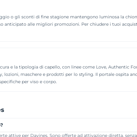
io o gli sconti di fine stagione mantengono luminosa la chioma
cesso anticipato alle migliori promozioni. Per chiudere i tuoi acqui
a cura e la tipologia di capello, con linee come Love, Authentic F
lozioni, maschere e prodotti per lo styling. Il portale ospita anch
specifiche per viso e corpo.
es
o?
e attive per Davines. Sono offerte ad attivazione diretta, senza 