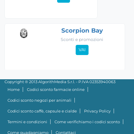
Scorpion Bay
Sconti e promozioni
VAI
Copyright ® 2013 AlgorithMedia S.r.l. - P.IVA 02353940063
Home
Codici sconto farmacie online
Codici sconto negozi per animali
Codici sconto caffè, capsule e cialde
Privacy Policy
Termini e condizioni
Come verifichiamo i codici sconto
Come guadagniamo
Contattaci