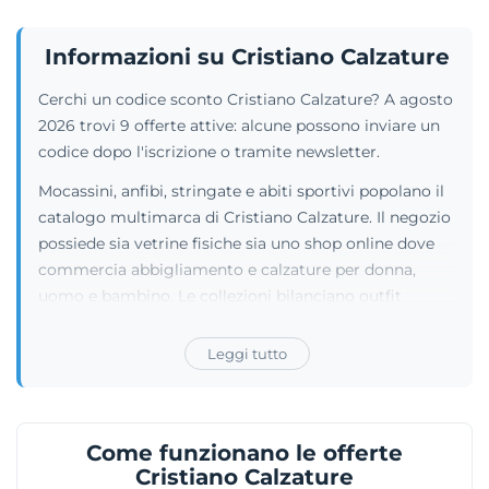
Informazioni su Cristiano Calzature
Cerchi un codice sconto Cristiano Calzature? A agosto
2026 trovi 9 offerte attive: alcune possono inviare un
codice dopo l'iscrizione o tramite newsletter.
Mocassini, anfibi, stringate e abiti sportivi popolano il
catalogo multimarca di Cristiano Calzature. Il negozio
possiede sia vetrine fisiche sia uno shop online dove
commercia abbigliamento e calzature per donna,
uomo e bambino. Le collezioni bilanciano outfit
casual, declinazioni eleganti e pezzi luxury. Il reparto
fashion esibisce marchi di prim'ordine quali Versace,
Leggi tutto
Moschino, Calvin Klein, Converse, Timberland,
Rucoline e Adidas. La clientela femminile può spaziare
dai costumi da mare ai capi di intimo, accostando i
Come funzionano le offerte
vestiti con borse raffinate e gioielli. Anche le sezioni
Cristiano Calzature
dedicate all'uomo e all'infanzia brillano per varietà,