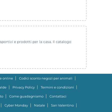
ortivi e prodotti per la casa. Il catalogo
e online
Codici sconto negozi per animali
ialde
Privacy Policy
Termini e condizioni
to
Come guadagniamo
Contattaci
Cyber Monday
Natale
San Valentino