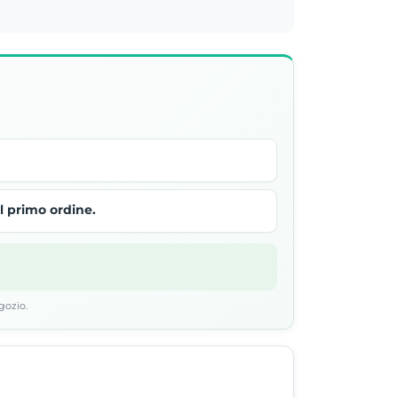
al primo ordine.
8
gozio.