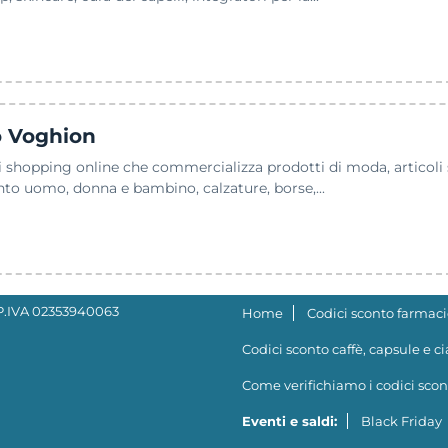
o Voghion
 shopping online che commercializza prodotti di moda, articoli sp
to uomo, donna e bambino, calzature, borse,...
- P.IVA 02353940063
Home
Codici sconto farmaci
Codici sconto caffè, capsule e c
Come verifichiamo i codici scon
Eventi e saldi:
Black Friday