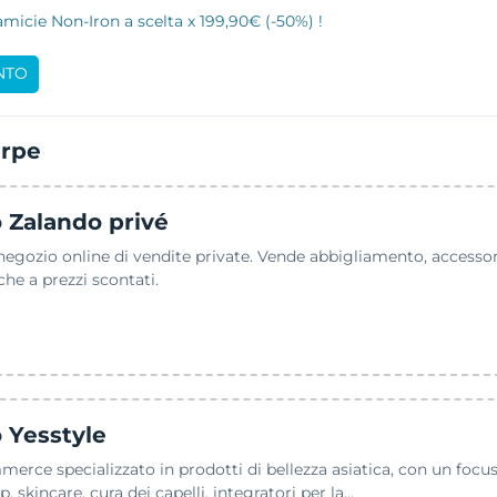
micie Non-Iron a scelta x 199,90€ (-50%) !
NTO
arpe
 Zalando privé
egozio online di vendite private. Vende abbigliamento, accessori,
he a prezzi scontati.
 Yesstyle
erce specializzato in prodotti di bellezza asiatica, con un focus
kincare, cura dei capelli, integratori per la...