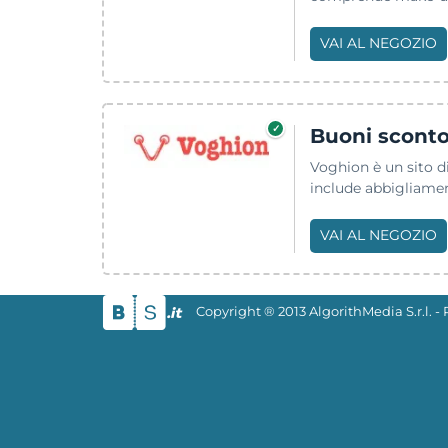
VAI AL NEGOZIO
✓
Buoni scont
Voghion è un sito di
include abbigliamen
VAI AL NEGOZIO
Copyright ® 2013 AlgorithMedia S.r.l. 