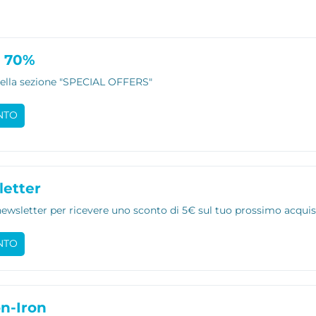
l 70%
nella sezione "SPECIAL OFFERS"
NTO
etter
a newsletter per ricevere uno sconto di 5€ sul tuo prossimo acqui
NTO
n-Iron