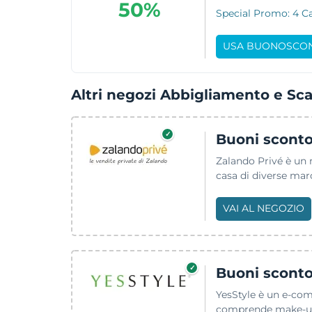
50%
Special Promo: 4 Ca
USA BUONOSCO
Altri negozi Abbigliamento e Sc
✓
Buoni sconto
Zalando Privé è un n
casa di diverse marc
VAI AL NEGOZIO
✓
Buoni sconto
YesStyle è un e-comm
comprende make-up, s