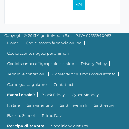
VAI
Copyright ® 2013 AlgorithMedia S.r.l. - P.IVA 02353940063
Home
Codici sconto farmacie online
Codici sconto negozi per animali
Codici sconto caffè, capsule e cialde
Privacy Policy
Termini e condizioni
Come verifichiamo i codici sconto
Come guadagniamo
Contattaci
Eventi e saldi:
Black Friday
Cyber Monday
Natale
San Valentino
Saldi invernali
Saldi estivi
Back to School
Prime Day
Per tipo di sconto:
Spedizione gratuita