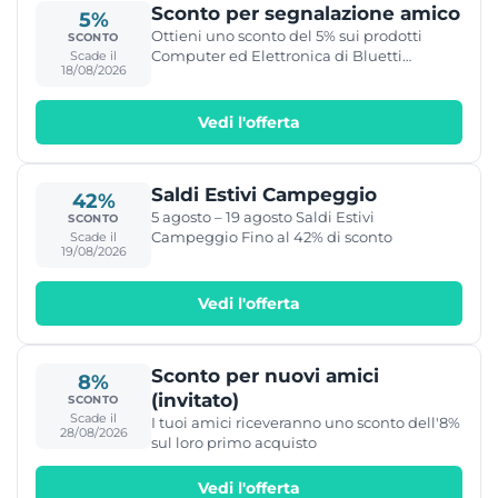
Sconto per segnalazione amico
5%
Ottieni uno sconto del 5% sui prodotti
SCONTO
Computer ed Elettronica di Bluetti
Scade il
18/08/2026
segnalando un amico.
Vedi l'offerta
Saldi Estivi Campeggio
42%
5 agosto – 19 agosto Saldi Estivi
SCONTO
Campeggio Fino al 42% di sconto
Scade il
19/08/2026
Vedi l'offerta
Sconto per nuovi amici
8%
(invitato)
SCONTO
Scade il
I tuoi amici riceveranno uno sconto dell'8%
28/08/2026
sul loro primo acquisto
Vedi l'offerta