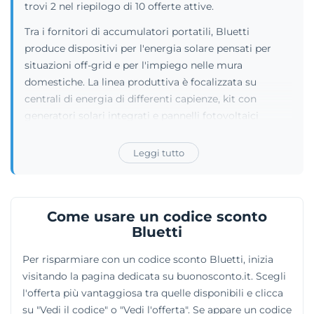
trovi 2 nel riepilogo di 10 offerte attive.
Tra i fornitori di accumulatori portatili, Bluetti
produce dispositivi per l'energia solare pensati per
situazioni off-grid e per l'impiego nelle mura
domestiche. La linea produttiva è focalizzata su
centrali di energia di differenti capienze, kit con
generatori solari integrati e pannelli fotovoltaici
pieghevoli. I dispositivi risultano adatti per le
abitazioni o per chi sperimenta avventure nella natura,
Leggi tutto
compresi i viaggiatori che abitano in furgoni
camperizzati. Il merchant mette in vendita moduli di
batteria aggiuntivi, progettati per ampliare
Come usare un codice sconto
l'autonomia dei macchinari già acquistati, e una serie
Bluetti
di accessori complementari, offrendo la possibilità di
generare e sfruttare energia pulita senza dipendere
Per risparmiare con un codice sconto Bluetti, inizia
dalla rete elettrica convenzionale in ogni situazione di
visitando la pagina dedicata su buonosconto.it. Scegli
utilizzo.
l'offerta più vantaggiosa tra quelle disponibili e clicca
su "Vedi il codice" o "Vedi l'offerta". Se appare un codice