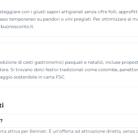
steggiare con i giusti sapori artigianali senza cifre folli, approfit
basso temporaneo su pandori o vini pregiati. Per ottimizzare al m
 buonosconto.it.
zione di cesti gastronomici pasquali e natalizi, incluse proposte
tare. Si trovano dolci festivi tradizionali come colombe, panettoni
llaggio sostenibile in carta FSC.
ti
o?
a attiva per Bennati. È un'offerta ad attivazione diretta, senza 