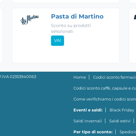
Pasta di Martino
Sconto su prodotti
selezionati
VAI
- P.IVA 02353940063
Home
Codici sconto farmaci
Codici sconto caffè, capsule e c
Come verifichiamo i codici scon
Eventi e saldi:
Black Friday
Saldi invernali
Saldi estivi
Per tipo di sconto:
Spedizio