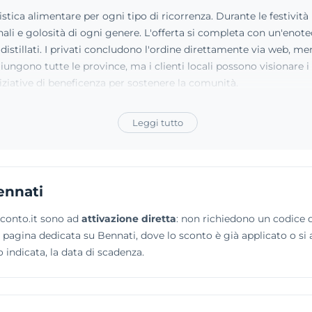
stica alimentare per ogni tipo di ricorrenza. Durante le festività pr
ali e golosità di ogni genere. L'offerta si completa con un'enote
 distillati. I privati concludono l'ordine direttamente via web, m
iungono tutte le province, ma i clienti locali possono visionare i
iziative di beneficenza per sostenere la comunità.
Leggi tutto
ennati
sconto.it sono ad
attivazione diretta
: non richiedono un codice da
alla pagina dedicata su Bennati, dove lo sconto è già applicato o 
o indicata, la data di scadenza.