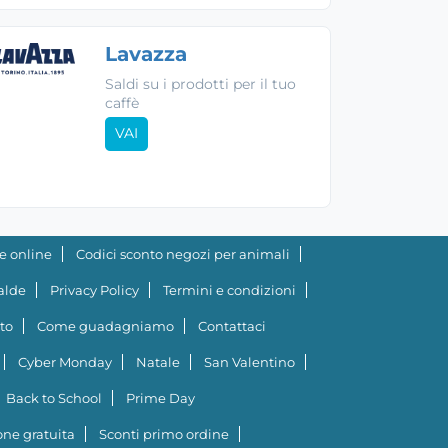
Lavazza
Saldi su i prodotti per il tuo
caffè
VAI
e online
Codici sconto negozi per animali
ialde
Privacy Policy
Termini e condizioni
to
Come guadagniamo
Contattaci
Cyber Monday
Natale
San Valentino
Back to School
Prime Day
ne gratuita
Sconti primo ordine