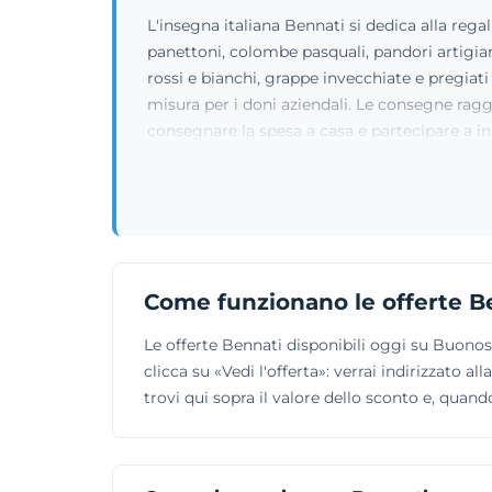
L'insegna italiana Bennati si dedica alla regali
panettoni, colombe pasquali, pandori artigian
rossi e bianchi, grappe invecchiate e pregiati
misura per i doni aziendali. Le consegne ragg
consegnare la spesa a casa e partecipare a in
Come funzionano le offerte B
Le offerte Bennati disponibili oggi su Buono
clicca su «Vedi l'offerta»: verrai indirizzato 
trovi qui sopra il valore dello sconto e, quand