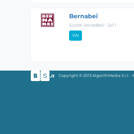
Bernabei
Sconti incredibili : 2x1 !
VAI
Copyright ® 2013 AlgorithMedia S.r.l. 