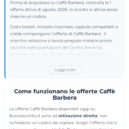
Prima di acquistare su Caffè Barbera, controlla le 1
offerta attiva di agosto 2026: lo sconto si attiva senza
inserire un codice.
Grani tostati, miscele macinate, capsule compatibili e
cialde compongono l'offerta di Caffè Barbera . Il
marchio seleziona e lavora pregiate materie prime
raccolte nelle piantagioni del Centro America,
dell'Indonesia e del Brasile. I formati si adattano ai
principali sistemi di erogazione, tra cui A Modo Mio,
Dolce Gusto, FAP e Nespresso. Sugli scaffali del
Leggi tutto
portale figurano anche bevande aromatizzate, sciroppi
zuccherini, cioccolato e svariati accessori per la
preparazione, come macchine da caffè e classiche
Come funzionano le offerte Caffè
caffettiere moka. Lo shop digitale si interfaccia
Barbera
fluidamente con un pubblico globale: le pagine
Le offerte Caffè Barbera disponibili oggi su
supportano numerose lingue e il modulo di
Buonosconto.it sono ad
attivazione diretta
: non
pagamento accetta transazioni sicure in diverse valute
richiedono un codice da copiare. Scegli l'offerta che ti
tradizionali e persino in alcune criptovalute.