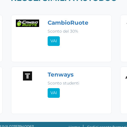
CambioRuote
Sconto del 30%
VAI
Tenways
Sconto studenti
VAI
- P.IVA 02353940063
Home
Codici sconto farmaci