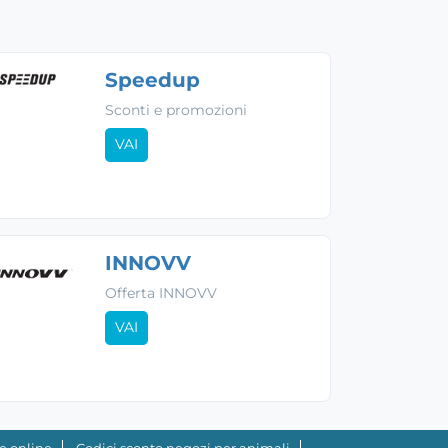
Speedup
Sconti e promozioni
VAI
INNOVV
Offerta INNOVV
VAI
e online
Codici sconto negozi per animali