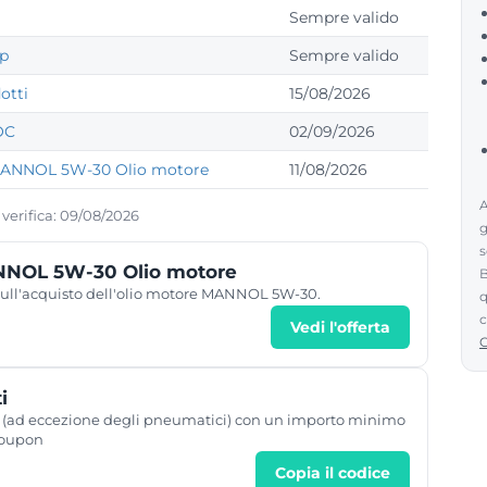
Sempre valido
pp
Sempre valido
otti
15/08/2026
OC
02/09/2026
 MANNOL 5W-30 Olio motore
11/08/2026
A
 verifica: 09/08/2026
g
s
ANNOL 5W-30 Olio motore
B
 sull'acquisto dell'olio motore MANNOL 5W-30.
q
c
Vedi l'offerta
i
otti (ad eccezione degli pneumatici) con un importo minimo
coupon
Copia il codice