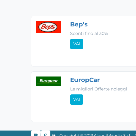
Bep's
Sconti fino al 30%
VAI
EuropCar
Le migliori Offerte noleggi
VAI
Copyright ® 2013 AlgorithMedia S.r.l. 