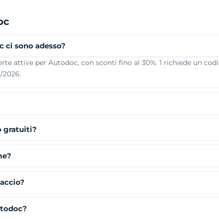
oc
c ci sono adesso?
te attive per Autodoc, con sconti fino al 30%. 1 richiede un codi
8/2026.
 gratuiti?
me?
faccio?
utodoc?