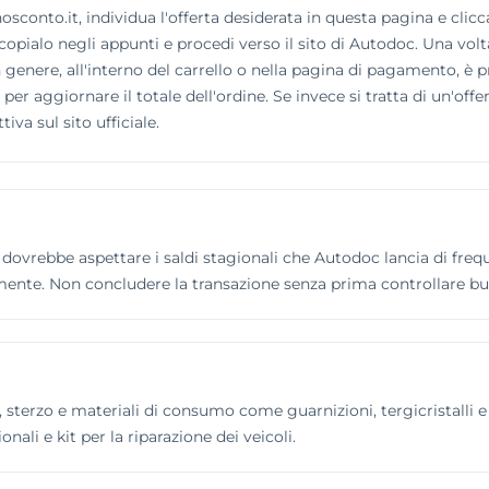
conto.it, individua l'offerta desiderata in questa pagina e clicca s
opialo negli appunti e procedi verso il sito di Autodoc. Una volta
In genere, all'interno del carrello o nella pagina di pagamento, 
per aggiornare il totale dell'ordine. Se invece si tratta di un'offe
iva sul sito ufficiale.
dovrebbe aspettare i saldi stagionali che Autodoc lancia di frequ
amente. Non concludere la transazione senza prima controllare bu
sterzo e materiali di consumo come guarnizioni, tergicristalli e p
onali e kit per la riparazione dei veicoli.