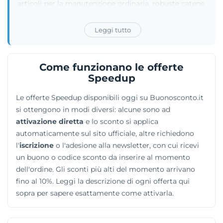
articoli per la manutenzione ordinaria, robuste catene
da neve e portabici. I motociclisti possono ordinare
stivali, guanti, caschi e abbigliamento protettivo dei
Leggi tutto
marchi Dainese, Alpinestars, Nolan e AGV.
L'assortimento include inoltre pneumatici Michelin e
Continental, monopattini elettrici e biciclette
Come funzionano le offerte
pieghevoli, oltre a supporti per smartphone e
Speedup
interfoni. A questa ricca selezione di accessori si
Le offerte Speedup disponibili oggi su Buonosconto.it
affiancano attrezzature da campeggio e articoli per
si ottengono in modi diversi: alcune sono ad
vivere gli spazi outdoor. L'azienda gestisce anche
attivazione diretta
e lo sconto si applica
negozi fisici tradizionali.
automaticamente sul sito ufficiale, altre richiedono
l'
iscrizione
o l'adesione alla newsletter, con cui ricevi
un buono o codice sconto da inserire al momento
dell'ordine. Gli sconti più alti del momento arrivano
fino al 10%. Leggi la descrizione di ogni offerta qui
sopra per sapere esattamente come attivarla.