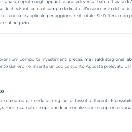
zionale, copialo negli appunti e procedi verso il sito ufficiale d
ase di checkout, cerca il campo dedicato all'inserimento del codic
a il codice e applicalo per aggiornare il totale. Se l'offerta non 
va sul negozio.
premium comporta investimenti precisi, ma i saldi stagionali abb
ento dell'ordine, inserite un codice sconto Apposta prelevato dal
ta
da uomo partendo da migliaia di tessuti differenti. È possibile de
ogrammi ricamati. Le opzioni di personalizzazione coprono svariat