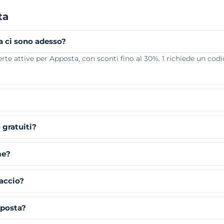
ta
a ci sono adesso?
e attive per Apposta, con sconti fino al 30%. 1 richiede un codic
 gratuiti?
me?
faccio?
pposta?