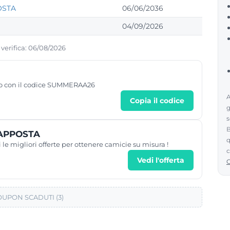
POSTA
06/06/2036
04/09/2026
 verifica: 06/08/2026
o con il codice SUMMERAA26
A
Copia il codice
g
s
B
a APPOSTA
q
le migliori offerte per ottenere camicie su misura !
c
Vedi l'offerta
UPON SCADUTI (3)