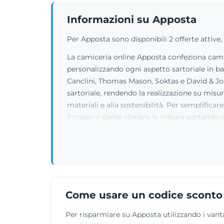
Informazioni su Apposta
Per Apposta sono disponibili 2 offerte attive,
La camiceria online Apposta confeziona camic
personalizzando ogni aspetto sartoriale in bas
Canclini, Thomas Mason, Soktas e David & John
sartoriale, rendendo la realizzazione su misura
materiali e alla sostenibilità. Per semplifica
il corpo o come clonare le misure partendo d
Come usare un codice sconto
Per risparmiare su Apposta utilizzando i vanta