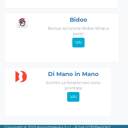
Bidoo
Bonus iscrizione Bidoo Shop e
punti
VAI
Di Mano in Mano
Sconto Le foreste non sono
scontate
VAI
Copyright ® 2013 AlgorithMedia S.r.l. - P.IVA 02353940063