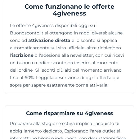
Come funzionano le offerte
pochette e teli mare presentano frequentemente
4giveness
fantasie etniche o stampe leopardate dal forte
impatto visivo. Le opzioni di acquisto spaziano tra le
Le offerte 4giveness disponibili oggi su
ultime collezioni stagionali in corso e i capi a prezzo
Buonosconto.it si ottengono in modi diversi: alcune
scontato presenti nell'area outlet del sito. Un catalogo
sono ad
attivazione diretta
e lo sconto si applica
completo per vivere le giornate estive con uno stile
automaticamente sul sito ufficiale, altre richiedono
ben definito.
l'
iscrizione
o l'adesione alla newsletter, con cui ricevi
un buono o codice sconto da inserire al momento
dell'ordine. Gli sconti più alti del momento arrivano
fino al 60%. Leggi la descrizione di ogni offerta qui
sopra per sapere esattamente come attivarla.
Come risparmiare su 4giveness
Prepararsi alla stagione estiva implica l'acquisto di
abbigliamento dedicato. Esplorando l'area outlet si
intercettano bikini e indumenti con decurtazioni fisse.