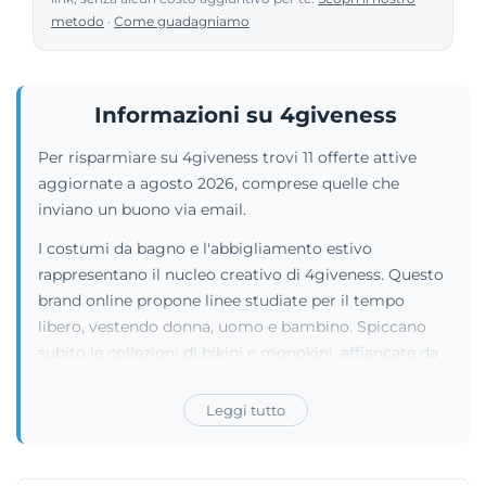
metodo
·
Come guadagniamo
Informazioni su 4giveness
Per risparmiare su 4giveness trovi 11 offerte attive
aggiornate a agosto 2026, comprese quelle che
inviano un buono via email.
I costumi da bagno e l'abbigliamento estivo
rappresentano il nucleo creativo di 4giveness. Questo
brand online propone linee studiate per il tempo
libero, vestendo donna, uomo e bambino. Spiccano
subito le collezioni di bikini e monokini, affiancate da
numerosi cover-up utili per la spiaggia o i momenti di
relax. La selezione di copricostumi include camicie,
Leggi tutto
pantaloni, gonne e abiti in varie lunghezze. Il negozio
arricchisce la propria offerta con una sezione riservata
alla lingerie e svariati accessori coordinati. Borse,