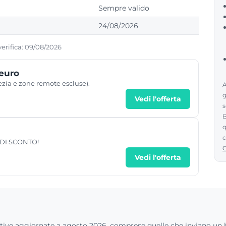
Sempre valido
24/08/2026
verifica: 09/08/2026
 euro
ezia e zone remote escluse).
A
g
Vedi l'offerta
s
B
q
c
0% DI SCONTO!
Vedi l'offerta
attive aggiornate a agosto 2026, comprese quelle che inviano un 