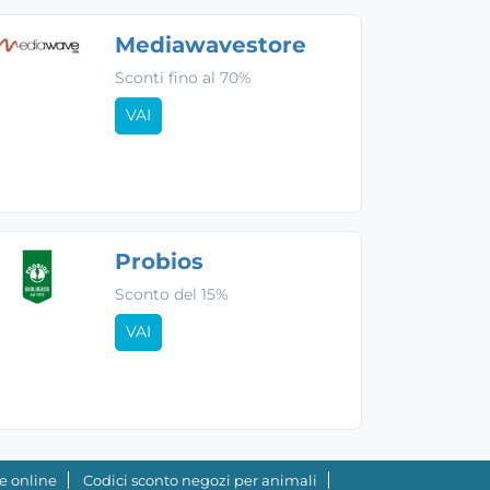
Mediawavestore
Sconti fino al 70%
VAI
Probios
Sconto del 15%
VAI
e online
Codici sconto negozi per animali