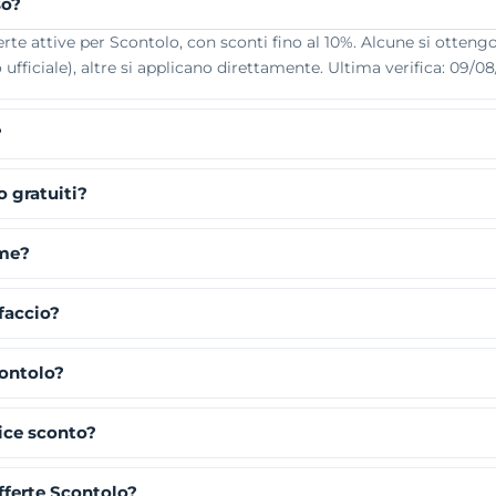
so?
e attive per Scontolo, con sconti fino al 10%. Alcune si ottengon
ufficiale), altre si applicano direttamente. Ultima verifica: 09/0
?
 gratuiti?
eme?
faccio?
contolo?
ice sconto?
fferte Scontolo?