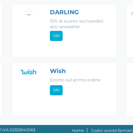
DARLING
10% di sconto iscrivendoti
alla newsletter
VAI
Wish
Sconto sul primo ordine
VAI
- P.IVA 02353940063
Home
Codici sconto farmaci