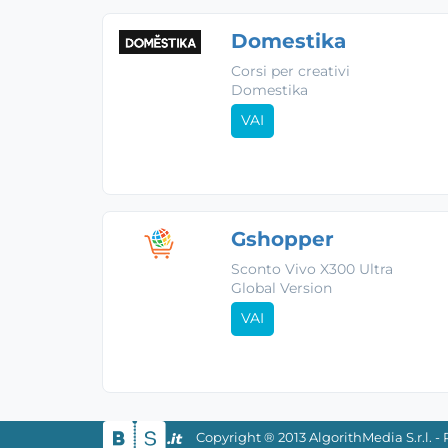
Domestika
Corsi per creativi
Domestika
VAI
Gshopper
Sconto Vivo X300 Ultra
Global Version
VAI
Copyright ® 2013 AlgorithMedia S.r.l. 