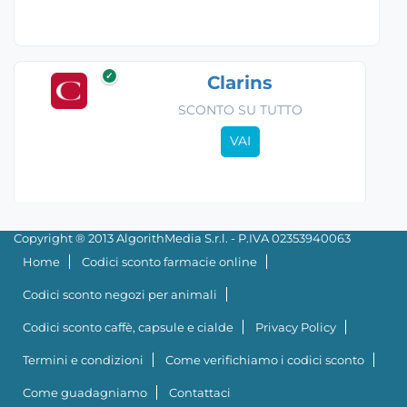
✓
Clarins
SCONTO SU TUTTO
VAI
Copyright ® 2013 AlgorithMedia S.r.l. - P.IVA 02353940063
Home
Codici sconto farmacie online
Codici sconto negozi per animali
Codici sconto caffè, capsule e cialde
Privacy Policy
Termini e condizioni
Come verifichiamo i codici sconto
Come guadagniamo
Contattaci