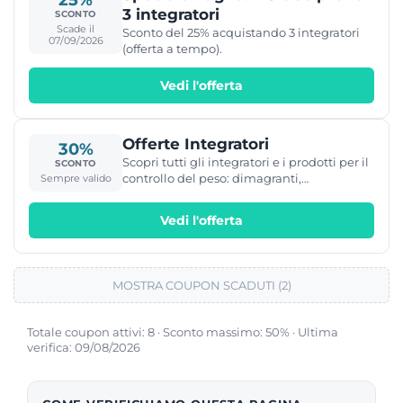
3 integratori
SCONTO
Scade il
Sconto del 25% acquistando 3 integratori
07/09/2026
(offerta a tempo).
Vedi l'offerta
Offerte Integratori
30%
Scopri tutti gli integratori e i prodotti per il
SCONTO
controllo del peso: dimagranti,
Sempre valido
anticellulite e per la tua bellezza su
WeightWorld e risparmia approfittando
Vedi l'offerta
della promozioni in corso.
MOSTRA COUPON SCADUTI (2)
Totale coupon attivi: 8 · Sconto massimo: 50% · Ultima
verifica: 09/08/2026