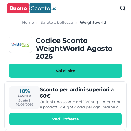
Home
Salute e bellezza
Weightworld
Codice Sconto
WeightWorld Agosto
2026
Vai al sito
Sconto per ordini superiori a
10%
60€
SCONTO
Scade il
Ottieni uno sconto del 10% sugli integratori
16/08/2026
e prodotti WeightWorld per ogni ordine di
almeno 60€.
Vedi l'offerta