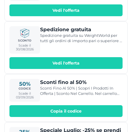
Vedi l'offerta
Spedizione gratuita
Spedizione gratuita su WeightWorld per
tutti gli ordini di importo pari o superiore a
SCONTO
Scade il
50€.
30/08/2026
Vedi l'offerta
Sconti fino al 50%
50%
Sconti Fino Al 50% | Scopri I Prodotti In
CODICE
Offerta | Sconto Nel Carrello. Nel carrello
Scade il
03/09/2026
verrà applicato il codice WWLUGLIO.
Copia il codice
Speciale Luglio: -25% se prendi
25%