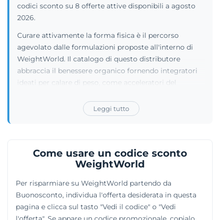
codici sconto su 8 offerte attive disponibili a agosto
2026.
Curare attivamente la forma fisica è il percorso
agevolato dalle formulazioni proposte all'interno di
WeightWorld. Il catalogo di questo distributore
abbraccia il benessere organico fornendo integratori
ideati per calare di peso, come acceleratori del
metabolismo, cerotti dimagranti e complessi brucia
grassi. Lo shop tratta intensamente l'alimentazione
Leggi tutto
sportiva vendendo creatina e miscele di aminoacidi.
L'assortimento ingloba vitamine, minerali e superfood
naturali tra cui spiccano ashwagandha, curcuma e
Come usare un codice sconto
spirulina. Il portale smista le referenze per categorie
WeightWorld
terapeutiche, aiutando uomini e donne a defendere le
articolazioni, conciliare il sonno, regolare la digestione
Per risparmiare su WeightWorld partendo da
o innalzare le barriere immunitarie. Non mancano
Buonosconto, individua l'offerta desiderata in questa
ovviamente derivati vegani.
pagina e clicca sul tasto "Vedi il codice" o "Vedi
l'offerta". Se appare un codice promozionale, copialo