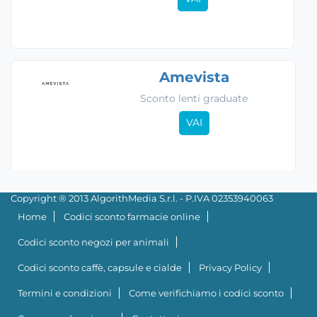
Amevista
Sconto lenti graduate
VAI
Copyright ® 2013 AlgorithMedia S.r.l. - P.IVA 02353940063
Home
Codici sconto farmacie online
Codici sconto negozi per animali
Codici sconto caffè, capsule e cialde
Privacy Policy
Termini e condizioni
Come verifichiamo i codici sconto