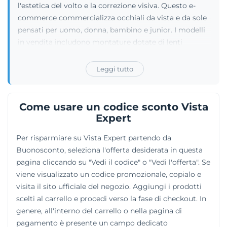
l'estetica del volto e la correzione visiva. Questo e-
commerce commercializza occhiali da vista e da sole
pensati per uomo, donna, bambino e junior. I modelli
in vendita includono montature dotate di lenti
polarizzate, fotocromatiche, graduate o con filtro anti-
luce blu. Gli appassionati di sport possono reperire
Leggi tutto
varianti tecniche per il ciclismo, la corsa o lo sci. Il
negozio gestisce occhiali di marche riconosciute a
livello internazionale, tra cui Prada, Ray-Ban, Oakley,
Come usare un codice sconto Vista
Gucci, Persol e Saint Laurent. Vista Expert fornisce
Expert
anche scatole di lenti a contatto mensili, quindicinali e
Per risparmiare su Vista Expert partendo da
giornaliere di svariati produttori. Completano la
Buonosconto, seleziona l'offerta desiderata in questa
proposta commerciale gli accessori e i ricambi per la
pagina cliccando su "Vedi il codice" o "Vedi l'offerta". Se
manutenzione delle montature, assicurando un
viene visualizzato un codice promozionale, copialo e
rifornimento costante di lenti e aste sostitutive.
visita il sito ufficiale del negozio. Aggiungi i prodotti
scelti al carrello e procedi verso la fase di checkout. In
genere, all'interno del carrello o nella pagina di
pagamento è presente un campo dedicato