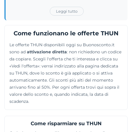
moltissime idee regalo e bomboniere adatte a
celebrazioni importanti quali battesimi, comunioni o
Leggi tutto
matrimoni. Oltre ai classici accessori per abbellire la
casa, l'azienda ha espanso il proprio assortimento
introducendo linee di abbigliamento dedicate alle
Come funzionano le offerte THUN
donne e ai bambini. Questa diversificazione dell'offerta
Le offerte THUN disponibili oggi su Buonosconto.it
permette di trovare articoli curati nei minimi dettagli
sono ad
attivazione diretta
: non richiedono un codice
per le più svariate occasioni. Rinnovare i propri spazi
da copiare. Scegli l'offerta che ti interessa e clicca su
abitativi o scovare il dono perfetto diventa semplice
«Vedi l'offerta»: verrai indirizzato alla pagina dedicata
grazie alla forte impronta artigianale che caratterizza
su THUN, dove lo sconto è già applicato o si attiva
ogni singolo pezzo venduto dallo store.
automaticamente. Gli sconti più alti del momento
arrivano fino al 50%. Per ogni offerta trovi qui sopra il
valore dello sconto e, quando indicata, la data di
scadenza.
Come risparmiare su THUN