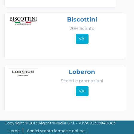
Biscottini
20% Sconto
VAI
Loberon
Sconti e promozioni
VAI
Copyright ® 2013 AlgorithMedia S.r.l. - P.IVA 02353940063
Home
Codici sconto farmacie online