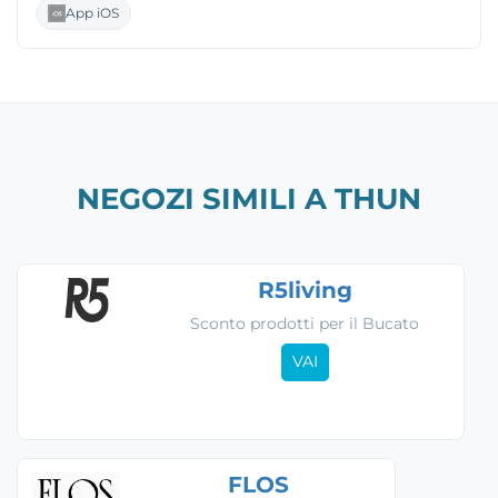
App iOS
NEGOZI SIMILI A THUN
R5living
Sconto prodotti per il Bucato
VAI
FLOS